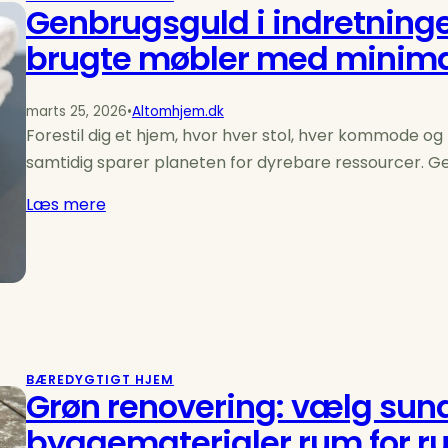
Genbrugsguld i indretninge
brugte møbler med minima
marts 25, 2026
•
Altomhjem.dk
Forestil dig et hjem, hvor hver stol, hver kommode og 
samtidig sparer planeten for dyrebare ressourcer. 
Læs mere
BÆREDYGTIGT HJEM
Grøn renovering: vælg sun
byggematerialer rum for r