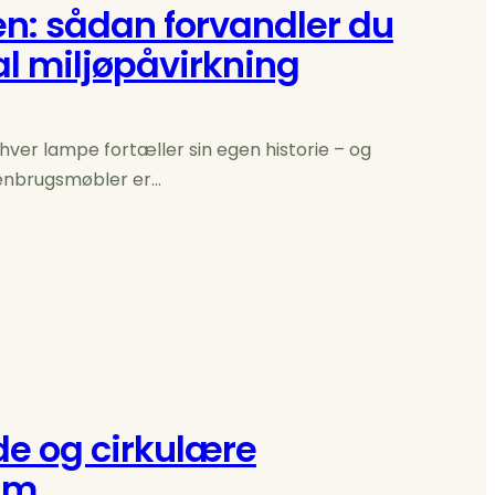
n: sådan forvandler du
l miljøpåvirkning
hver lampe fortæller sin egen historie – og
Genbrugsmøbler er…
de og cirkulære
um