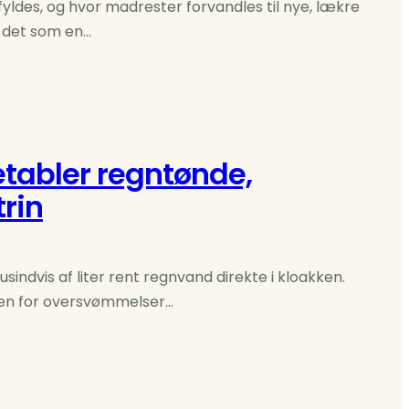
fyldes, og hvor madrester forvandles til nye, lækre
r det som en…
tabler regntønde,
trin
indvis af liter rent regnvand direkte i kloakken.
koen for oversvømmelser…