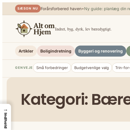
Spring
•
Forårsforbered haven
Ny guide: planlæg din r
SÆSON NU
til
indhold
Indret, byg, dyrk, lev bæredygtigt.
Artikler
Boligindretning
Byggeri og renovering
Små forbedringer
Budgetvenlige valg
Trin-for
GENVEJE
Kategori:
Bære
→
Indhold