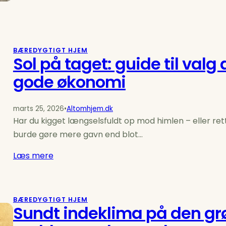
BÆREDYGTIGT HJEM
Sol på taget: guide til valg 
gode økonomi
marts 25, 2026
•
Altomhjem.dk
Har du kigget længselsfuldt op mod himlen – eller rett
burde gøre mere gavn end blot…
Læs mere
BÆREDYGTIGT HJEM
Sundt indeklima på den gr