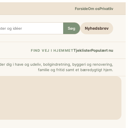
Forside
Om os
Privatliv
Nyhedsbrev
Søg
Tjeklister
Populært nu
FIND VEJ I HJEMMET
er dig i have og udeliv, boligindretning, byggeri og renovering,
familie og fritid samt et bæredygtigt hjem.