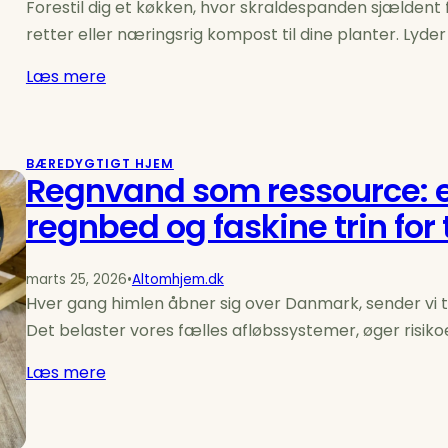
Forestil dig et køkken, hvor skraldespanden sjældent 
retter eller næringsrig kompost til dine planter. Lyde
Læs mere
BÆREDYGTIGT HJEM
Regnvand som ressource: e
regnbed og faskine trin for 
marts 25, 2026
•
Altomhjem.dk
Hver gang himlen åbner sig over Danmark, sender vi tus
Det belaster vores fælles afløbssystemer, øger risi
Læs mere