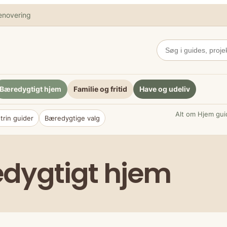
enovering
Bæredygtigt hjem
Familie og fritid
Have og udeliv
Alt om Hjem guid
-trin guider
Bæredygtige valg
dygtigt hjem