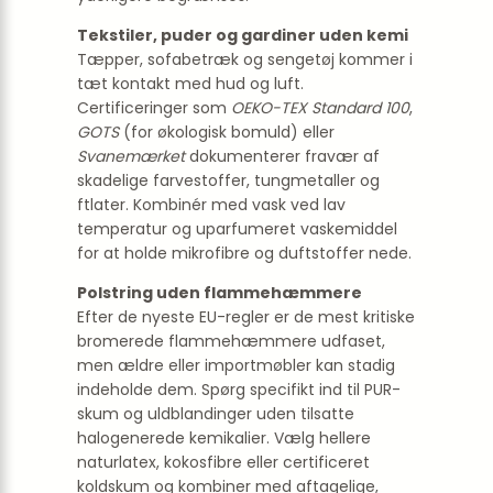
Tekstiler, puder og gardiner uden kemi
Tæpper, sofa­betræk og sengetøj kommer i
tæt kontakt med hud og luft.
Certificeringer som
OEKO-TEX Standard 100
,
GOTS
(for økologisk bomuld) eller
Svanemærket
dokumenterer fravær af
skadelige farvestoffer, tungmetaller og
ftlater. Kombinér med vask ved lav
temperatur og uparfumeret vaskemiddel
for at holde mikrofibre og duftstoffer nede.
Polstring uden flammehæmmere
Efter de nyeste EU-regler er de mest kritiske
bromerede flammehæmmere udfaset,
men ældre eller import­møbler kan stadig
indeholde dem. Spørg specifikt ind til PUR-
skum og ­uldblandinger uden tilsatte
halogenerede kemikalier. Vælg hellere
naturlatex, kokosfibre eller certificeret
koldskum og kombiner med aftagelige,