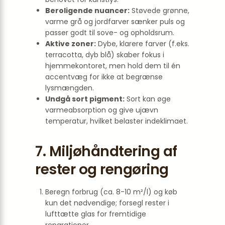
Beroligende nuancer:
Støvede grønne,
varme grå og jordfarver sænker puls og
passer godt til sove- og opholdsrum.
Aktive zoner:
Dybe, klarere farver (f.eks.
terracotta, dyb blå) skaber fokus i
hjemmekontoret, men hold dem til én
accentvæg for ikke at begrænse
lysmængden.
Undgå sort pigment:
Sort kan øge
varmeabsorption og give ujævn
temperatur, hvilket belaster indeklimaet.
7. Miljøhåndtering af
rester og rengøring
Beregn forbrug (ca. 8-10 m²/l) og køb
kun det nødvendige; forsegl rester i
lufttætte glas for fremtidige
reparationer.