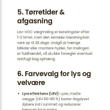
5. Tørretider &
afgasning
Lav-VOC vægmaling er berøringstør efter
1-2 timer, men den
kemiske hærdning
kan
vare op til 28 dage. Undgå at hænge
billeder eller montere hylder, før malingen
er fuldhærdet, så du ikke forsegler eventuel
restfugt bag ophæng.
6. Farvevalg for lys og
velvære
Lysreflektans (LRV):
Lyse, matte
vægge (LRV 60-80 %) kaster dagslyset
dybere ind i rummet og reducerer
behovet for kunstlys.