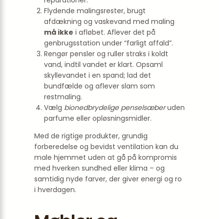
Flydende malingsrester, brugt
afdækning og vaskevand med maling
må ikke
i afløbet. Aflever det på
genbrugsstation under “farligt affald”.
Rengør pensler og ruller straks i koldt
vand, indtil vandet er klart. Opsaml
skyllevandet i en spand; lad det
bundfælde og aflever slam som
restmaling.
Vælg
bionedbrydelige penselsæber
uden
parfume eller opløsningsmidler.
Med de rigtige produkter, grundig
forberedelse og bevidst ventilation kan du
male hjemmet uden at gå på kompromis
med hverken sundhed eller klima – og
samtidig nyde farver, der giver energi og ro
i hverdagen.