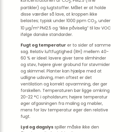
koncentrationen af CO
, PM2.5 (fine
2
partikler) og lugtstoffer. Målet er at holde
disse værdier så lave, at kroppen ikke
belastes; typisk under 1000 ppm CO
, under
2
10 µg/m³ PM2.5 og “ikke påviselig” til lav VOC
ifølge danske standarder.
Fugt og temperatur
er to sider af samme
sag. Relativ luftfugtighed (RH) mellem 40-
60 % er ideel: lavere giver tørre slimhinder
og støv, højere giver grobund for støvmider
og skimmel. Planter kan hjælpe med at
udligne udsving, men oftest er det
ventilation og korrekt opvarmning, der gør
forskellen. Temperaturen bør ligge omkring
20-22 °C i opholdsrum; højere temperatur
øger afgasningen fra maling og møbler,
mens for lav temperatur øger den relative
fugt.
Lyd og dagslys
spiller måske ikke den