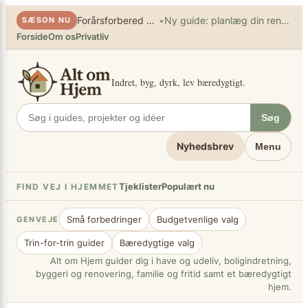
×
Spring
•
Forårsforbered haven
Ny guide: planlæg din renovering
SÆSON NU
til
Forside
Om os
Privatliv
indhold
Indret, byg, dyrk, lev bæredygtigt.
Søg
Nyhedsbrev
Menu
Tjeklister
Populært nu
FIND VEJ I HJEMMET
Små forbedringer
Budgetvenlige valg
GENVEJE
Trin-for-trin guider
Bæredygtige valg
Alt om Hjem guider dig i have og udeliv, boligindretning,
byggeri og renovering, familie og fritid samt et bæredygtigt
hjem.