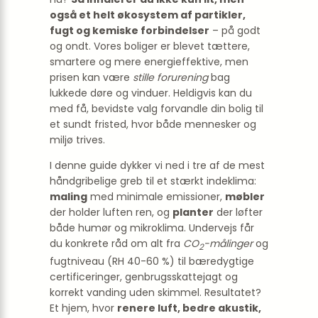
også et helt økosystem af partikler,
fugt og kemiske forbindelser
– på godt
og ondt. Vores boliger er blevet tættere,
smartere og mere energieffektive, men
prisen kan være
stille forurening
bag
lukkede døre og vinduer. Heldigvis kan du
med få, bevidste valg forvandle din bolig til
et sundt fristed, hvor både mennesker og
miljø trives.
I denne guide dykker vi ned i tre af de mest
håndgribelige greb til et stærkt indeklima:
maling
med minimale emissioner,
møbler
der holder luften ren, og
planter
der løfter
både humør og mikroklima. Undervejs får
du konkrete råd om alt fra
CO
-målinger
og
2
fugtniveau (RH 40-60 %) til bæredygtige
certificeringer, genbrugsskattejagt og
korrekt vanding uden skimmel. Resultatet?
Et hjem, hvor
renere luft, bedre akustik,