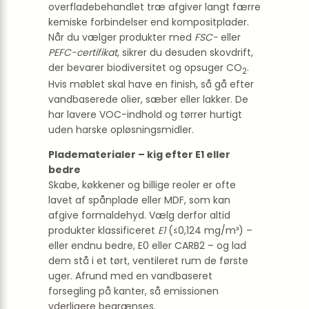
overfladebehandlet træ afgiver langt færre
kemiske forbindelser end kompositplader.
Når du vælger produkter med
FSC-
eller
PEFC-certifikat
, sikrer du desuden skovdrift,
der bevarer biodiversitet og opsuger CO
.
2
Hvis møblet skal have en finish, så gå efter
vandbaserede olier, sæber eller lakker. De
har lavere VOC-indhold og tørrer hurtigt
uden harske opløsningsmidler.
Pladematerialer – kig efter E1 eller
bedre
Skabe, køkkener og billige reoler er ofte
lavet af spånplade eller MDF, som kan
afgive formaldehyd. Vælg derfor altid
produkter klassificeret
E1
(≤0,124 mg/m³) –
eller endnu bedre, E0 eller CARB2 – og lad
dem stå i et tørt, ventileret rum de første
uger. Afrund med en vandbaseret
forsegling på kanter, så emissionen
yderligere begrænses.