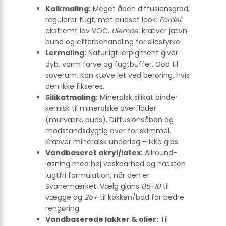
Kalkmaling:
Meget åben diffusionsgrad,
regulerer fugt, mat pudset look.
Fordel:
ekstremt lav VOC.
Ulempe:
kræver jævn
bund og efterbehandling for slidstyrke.
Lermaling:
Naturligt lerpigment giver
dyb, varm farve og fugtbuffer. God til
soverum. Kan støve let ved berøring, hvis
den ikke fikseres.
Silikatmaling:
Mineralsk silikat binder
kemisk til mineralske overflader
(murværk, puds). Diffusionsåben og
modstandsdygtig over for skimmel.
Kræver mineralsk underlag – ikke gips.
Vandbaseret akryl/latex:
Allround-
løsning med høj vaskbarhed og næsten
lugtfri formulation, når den er
Svanemærket. Vælg glans
05-10
til
vægge og
25+
til køkken/bad for bedre
rengøring.
Vandbaserede lakker & olier:
Til