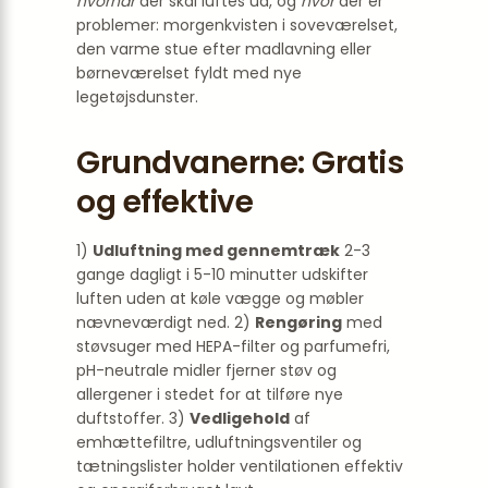
hvornår
der skal luftes ud, og
hvor
der er
problemer: morgenkvisten i soveværelset,
den varme stue efter madlavning eller
børneværelset fyldt med nye
legetøjsdunster.
Grundvanerne: Gratis
og effektive
1)
Udluftning med gennemtræk
2-3
gange dagligt i 5-10 minutter udskifter
luften uden at køle vægge og møbler
nævneværdigt ned. 2)
Rengøring
med
støvsuger med HEPA-filter og parfumefri,
pH-neutrale midler fjerner støv og
allergener i stedet for at tilføre nye
duftstoffer. 3)
Vedligehold
af
emhættefiltre, udluftningsventiler og
tætningslister holder ventilationen effektiv