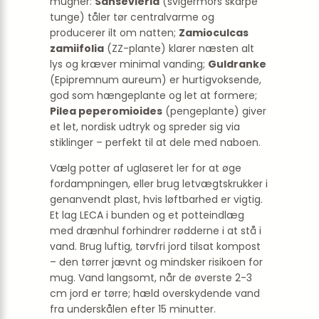
mugner:
Sansevieria
(svigermors skarpe
tunge) tåler tør centralvarme og
producerer ilt om natten;
Zamioculcas
zamiifolia
(ZZ-plante) klarer næsten alt
lys og kræver minimal vanding;
Guldranke
(Epipremnum aureum) er hurtigvoksende,
god som hængeplante og let at formere;
Pilea peperomioides
(pengeplante) giver
et let, nordisk udtryk og spreder sig via
stiklinger – perfekt til at dele med naboen.
Vælg potter af uglaseret ler for at øge
fordampningen, eller brug letvægts­krukker i
genanvendt plast, hvis løftbarhed er vigtig.
Et lag LECA i bunden og et potte­indlæg
med drænhul forhindrer rødderne i at stå i
vand. Brug luftig, tørvfri jord tilsat kompost
– den tørrer jævnt og mindsker risikoen for
mug. Vand langsomt, når de øverste 2-3
cm jord er tørre; hæld overskydende vand
fra underskålen efter 15 minutter.