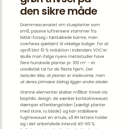
den sikre måde
Drømme­scenariet om stueplanter som
små, passive luftrensere stammer fra
NASA-forsøg i tætlukkede kamre, men
overføres sjældent til virkelige boliger. For at
opnå blot 10 % reduktion i indendørs VOC’er
skulle man ifølge nyere metastudier have
flere hundrede planter pr. 100 m² – et
urealistisk tal for de fleste hjem.
Det
betyder ikke, at planter er irrelevante, men
at deres primære bidrag ligger andre steder
.
Grønne elementer skaber målbar trivsel via
biophilic design: de sænker kortisolniveauet,
dæmper efterklangstiden (særligt planter
med store, ru blade) og kan stabilisere
fugt­niveauet en smule, så RH lettere holder
sig i det anbefalede interval 40-60 %.