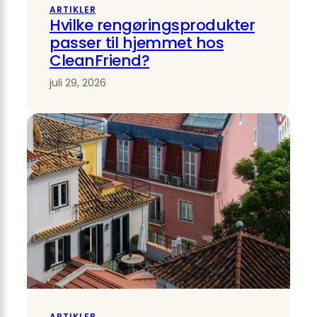
ARTIKLER
Hvilke rengøringsprodukter
passer til hjemmet hos
CleanFriend?
juli 29, 2026
ARTIKLER