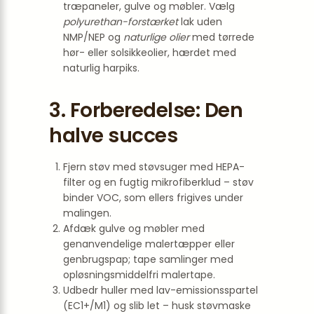
træpaneler, gulve og møbler. Vælg
polyurethan-forstærket
lak uden
NMP/NEP og
naturlige olier
med tørrede
hør- eller solsikkeolier, hærdet med
naturlig harpiks.
3. Forberedelse: Den
halve succes
Fjern støv med støvsuger med HEPA-
filter og en fugtig mikrofiberklud – støv
binder VOC, som ellers frigives under
malingen.
Afdæk gulve og møbler med
genanvendelige malertæpper eller
genbrugspap; tape samlinger med
opløsningsmiddelfri malertape.
Udbedr huller med lav-emissionsspartel
(EC1+/M1) og slib let – husk støvmaske