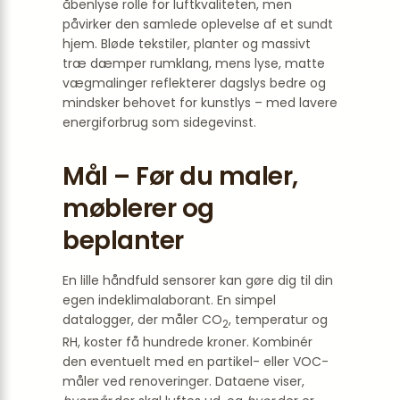
åbenlyse rolle for luftkvaliteten, men
påvirker den samlede oplevelse af et sundt
hjem. Bløde tekstiler, planter og massivt
træ dæmper rumklang, mens lyse, matte
vægmalinger reflekterer dagslys bedre og
mindsker behovet for kunstlys – med lavere
energiforbrug som sidegevinst.
Mål – Før du maler,
møblerer og
beplanter
En lille håndfuld sensorer kan gøre dig til din
egen indeklimalaborant. En simpel
datalogger, der måler CO
, temperatur og
2
RH, koster få hundrede kroner. Kombinér
den eventuelt med en partikel- eller VOC-
måler ved renoveringer. Dataene viser,