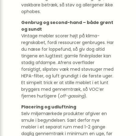
vaskbare betræk, så støv og allergener ikke
ophobes.
Genbrug og second-hand – både grønt
og sundt
Vintage møbler scorer højt på klima­
regnskabet, fordi ressourcer genbruges. Har
du næse for loppefund, så giv dog altid
tingene en lugttest: gamle finérplader kan
stadig afdampe. Afrens overflader
forsigtigt, slipstøv væk med støvsuger med
HEPA-filter, og luft grundigt i de første uger.
Et simpelt trick er at stille møblet i et lunt
bryggers med gennemtræk, så VOC’er
fjernes hurtigere (
off-gassing
).
Placering og udluftning
Selv miljømærkede produkter afgiver en
smule i begyndelsen. Sæt derfor nye
møbler i et separat rum med 1-2 gange
daglig gennemtræk i minimum en uge, før