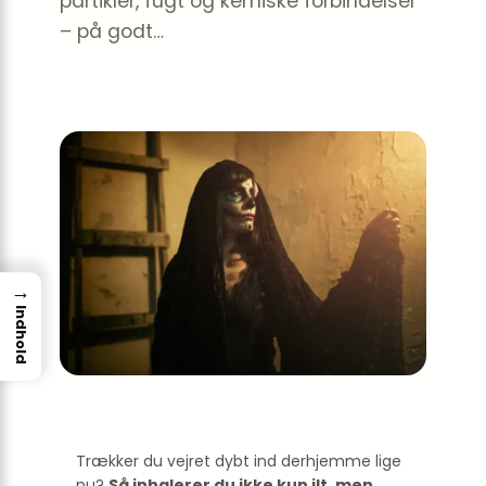
partikler, fugt og kemiske forbindelser
– på godt…
→
Indhold
Trækker du vejret dybt ind derhjemme lige
nu?
Så inhalerer du ikke kun ilt, men