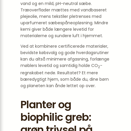
vand og en mild, pH-neutral sæbe.
Træoverflader mættes med vandbaseret
plejeolie, mens tekstiler pletrenses med
uparfumeret sæbespåneopløsning. Mindre
kemi giver både længere levetid for
materialerne og sundere luft i hjemmet.
Ved at kombinere certificerede materialer,
bevidste købsvalg og gode hverdagsrutiner
kan du altså minimere afgasning, forlænge
møblers levetid og samtidig holde CO
-
2
regnskabet nede. Resultatet? Et mere
bæredygtigt hjem, som både du, dine børn
og planeten kan ånde lettet op over.
Planter og
biophilic greb:
grøn trivsel på