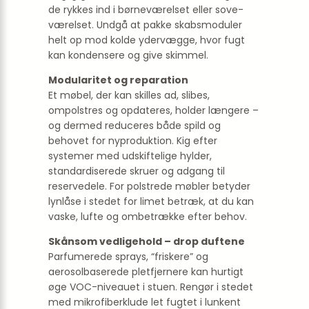
de rykkes ind i børneværelset eller sove­
værelset. Undgå at pakke skabsmoduler
helt op mod kolde ydervægge, hvor fugt
kan kondensere og give skimmel.
Modularitet og reparation
Et møbel, der kan skilles ad, slibes,
ompolstres og opdateres, holder længere –
og dermed reduceres både spild og
behovet for nyproduktion. Kig efter
systemer med udskiftelige hylder,
standardiserede skruer og adgang til
reservedele. For polstrede møbler betyder
lynlåse i stedet for limet betræk, at du kan
vaske, lufte og ombetrække efter behov.
Skånsom vedligehold – drop duftene
Parfumerede sprays, “friskere” og
aerosolbaserede pletfjernere kan hurtigt
øge VOC-niveauet i stuen. Rengør i stedet
med mikrofiberklude let fugtet i lunkent