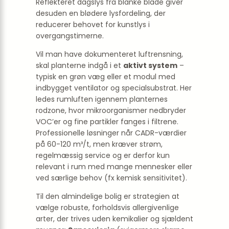
Reflekteret dagslys fra blanke blade giver
desuden en blødere lysfordeling, der
reducerer behovet for kunstlys i
overgangstimerne.
Vil man have dokumenteret luftrensning,
skal planterne indgå i et
aktivt system
–
typisk en grøn væg eller et modul med
indbygget ventilator og specialsubstrat. Her
ledes rumluften igennem planternes
rodzone, hvor mikroorganismer nedbryder
VOC’er og fine partikler fanges i filtrene.
Professionelle løsninger når CADR-værdier
på 60-120 m³/t, men kræver strøm,
regelmæssig service og er derfor kun
relevant i rum med mange mennesker eller
ved særlige behov (fx kemisk sensitivitet).
Til den almindelige bolig er strategien at
vælge robuste, forholdsvis allergivenlige
arter, der trives uden kemikalier og sjældent