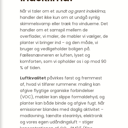
Når vi taler om et
sundt og grønt indeklima
,
handler det ikke kun om at undgå synlig
skimmelsvamp eller træk fra vinduerne. Det
handler om et samspil mellem de
overflader, vi maler, de møbler vi vælger, de
planter vi bringer ind – og den måde, vi
bruger og vedligeholder boligen på.
Fællesnævneren er luften, lyset og
komforten, som vi opholder os i op mod 90
% af tiden.
Luftkvalitet
påvirkes først og fremmest
af, hvad vi tilfører rummene: maling kan
afgive flygtige organiske forbindelser
(VOC), møbler kan slippe formaldehyd, og
planter kan både binde og afgive fugt. Når
emissioner blandes med daglig aktivitet –
madlavning, tændte stearinlys, elektronik
og vores egen udåndingsluft – stiger