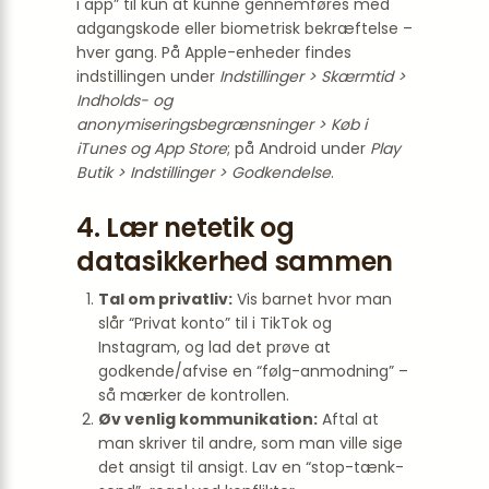
i app” til kun at kunne gennemføres med
adgangskode eller biometrisk bekræftelse –
hver gang. På Apple-enheder findes
indstillingen under
Indstillinger > Skærmtid >
Indholds- og
anonymiseringsbegrænsninger > Køb i
iTunes og App Store
; på Android under
Play
Butik > Indstillinger > Godkendelse
.
4. Lær netetik og
datasikkerhed sammen
Tal om privatliv:
Vis barnet hvor man
slår “Privat konto” til i TikTok og
Instagram, og lad det prøve at
godkende/afvise en “følg-anmodning” –
så mærker de kontrollen.
Øv venlig kommunikation:
Aftal at
man skriver til andre, som man ville sige
det ansigt til ansigt. Lav en “stop-tænk-