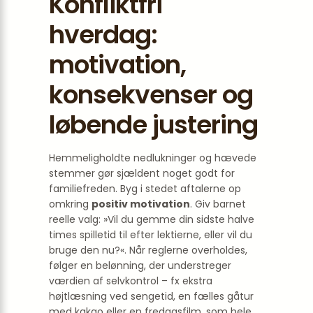
Konfliktfri
hverdag:
motivation,
konsekvenser og
løbende justering
Hemmeligholdte nedlukninger og hævede
stemmer gør sjældent noget godt for
familiefreden. Byg i stedet aftalerne op
omkring
positiv motivation
. Giv barnet
reelle valg: »Vil du gemme din sidste halve
times spilletid til efter lektierne, eller vil du
bruge den nu?«. Når reglerne overholdes,
følger en belønning, der understreger
værdien af selvkontrol – fx ekstra
højtlæsning ved sengetid, en fælles gåtur
med kakao eller en fredagsfilm, som hele