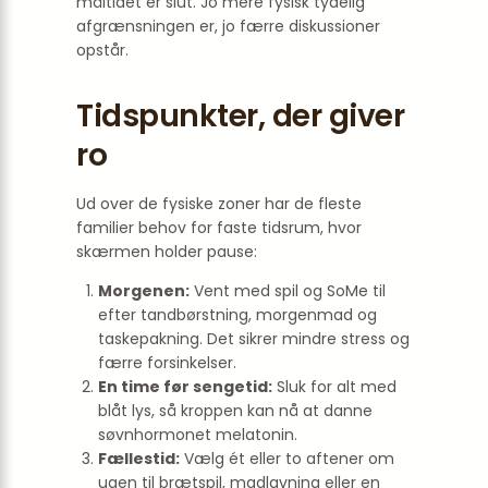
måltidet er slut. Jo mere fysisk tydelig
afgrænsningen er, jo færre diskussioner
opstår.
Tidspunkter, der giver
ro
Ud over de fysiske zoner har de fleste
familier behov for faste tidsrum, hvor
skærmen holder pause:
Morgenen:
Vent med spil og SoMe til
efter tandbørstning, morgenmad og
taskepakning. Det sikrer mindre stress og
færre forsinkelser.
En time før sengetid:
Sluk for alt med
blåt lys, så kroppen kan nå at danne
søvnhormonet melatonin.
Fælles­tid:
Vælg ét eller to aftener om
ugen til brætspil, madlavning eller en