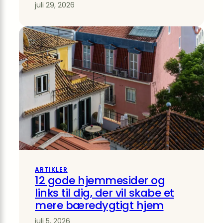
juli 29, 2026
ARTIKLER
12 gode hjemmesider og
links til dig, der vil skabe et
mere bæredygtigt hjem
juli 5, 2026