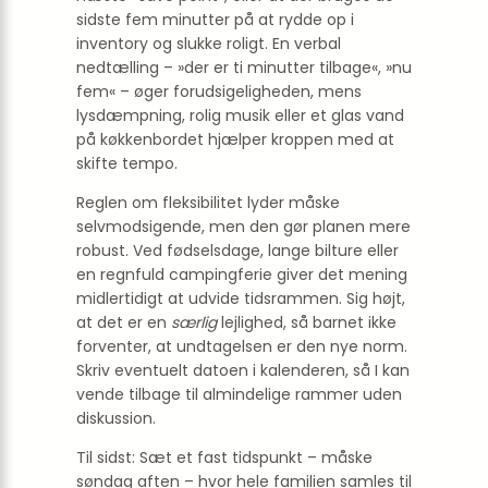
sidste fem minutter på at rydde op i
inventory og slukke roligt. En verbal
nedtælling – »der er ti minutter tilbage«, »nu
fem« – øger forudsigeligheden, mens
lysdæmpning, rolig musik eller et glas vand
på køkkenbordet hjælper kroppen med at
skifte tempo.
Reglen om fleksibilitet lyder måske
selvmodsigende, men den gør planen mere
robust. Ved fødselsdage, lange bil­ture eller
en regnfuld camp­ing­ferie giver det mening
midlertidigt at udvide tids­rammen. Sig højt,
at det er en
særlig
lejlighed, så barnet ikke
forventer, at undtagelsen er den nye norm.
Skriv eventuelt datoen i kalenderen, så I kan
vende tilbage til almindelige rammer uden
diskussion.
Til sidst: Sæt et fast tidspunkt – måske
søndag aften – hvor hele familien samles til