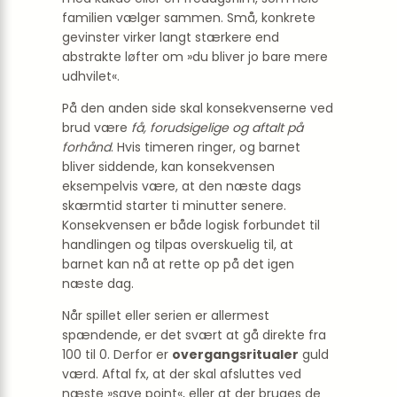
familien vælger sammen. Små, konkrete
gevinster virker langt stærkere end
abstrakte løfter om »du bliver jo bare mere
udhvilet«.
På den anden side skal konsekvenserne ved
brud være
få, forudsigelige og aftalt på
forhånd
. Hvis timeren ringer, og barnet
bliver siddende, kan konsekvensen
eksempelvis være, at den næste dags
skærmtid starter ti minutter senere.
Konsekvensen er både logisk forbundet til
handlingen og tilpas overskuelig til, at
barnet kan nå at rette op på det igen
næste dag.
Når spillet eller serien er aller­mest
spændende, er det svært at gå direkte fra
100 til 0. Derfor er
overgangsritualer
guld
værd. Aftal fx, at der skal afsluttes ved
næste »save point«, eller at der bruges de