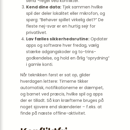
send”-regel ved konflikter.
Kend dine data:
Tjek sammen hvilke
spil der deler lokalitet eller mikrofon, og
spørg: “Behøver spillet virkelig det?” De
fleste nej-svar er en hurtig sejr for
privatlivet.
Lav fælles sikkerhedsrutine:
Opdater
apps og software hver fredag, vælg
stærke adgangskoder og to-trins-
godkendelse, og hold en årlig “oprydning”
i gamle konti.
Når teknikken først er sat op, glider
hverdagen lettere: Timerne tikker
automatisk, notifikationerne er dæmpet,
og barnet ved præcis, hvilke spil og apps
der er tilladt. Så kan kræfterne bruges på
noget sjovere end skænderier – f.eks. at
finde på næste offline-aktivitet.