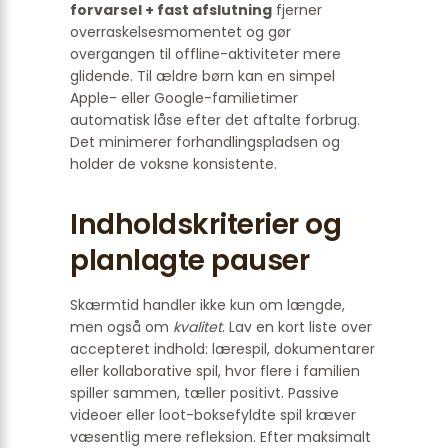
forvarsel + fast afslutning
fjerner
overraskelses­momentet og gør
overgangen til offline-aktiviteter mere
glidende. Til ældre børn kan en simpel
Apple- eller Google-familie­timer
automatisk låse efter det aftalte forbrug.
Det minimerer forhandlings­pladsen og
holder de voksne konsistente.
Indholdskriterier og
planlagte pauser
Skærmtid handler ikke kun om længde,
men også om
kvalitet
. Lav en kort liste over
accepteret indhold: lære­spil, dokumentarer
eller kollaborative spil, hvor flere i familien
spiller sammen, tæller positivt. Passive
videoer eller loot-boksefyldte spil kræver
væsentlig mere refleksion. Efter maksimalt