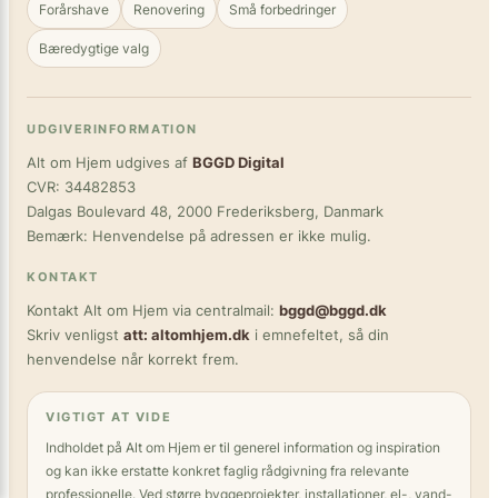
Forårshave
Renovering
Små forbedringer
Bæredygtige valg
UDGIVERINFORMATION
Alt om Hjem udgives af
BGGD Digital
CVR: 34482853
Dalgas Boulevard 48, 2000 Frederiksberg, Danmark
Bemærk: Henvendelse på adressen er ikke mulig.
KONTAKT
Kontakt Alt om Hjem via centralmail:
bggd@bggd.dk
Skriv venligst
att: altomhjem.dk
i emnefeltet, så din
henvendelse når korrekt frem.
VIGTIGT AT VIDE
Indholdet på Alt om Hjem er til generel information og inspiration
og kan ikke erstatte konkret faglig rådgivning fra relevante
professionelle. Ved større byggeprojekter, installationer, el-, vand-