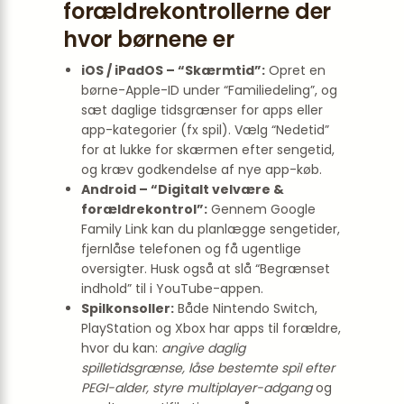
forældrekontrollerne der
hvor børnene er
iOS / iPadOS – “Skærmtid”:
Opret en
børne-Apple-ID under “Familiedeling”, og
sæt daglige tidsgrænser for apps eller
app-kategorier (fx spil). Vælg “Nedetid”
for at lukke for skærmen efter sengetid,
og kræv godkendelse af nye app-køb.
Android – “Digitalt velvære &
forældrekontrol”:
Gennem Google
Family Link kan du planlægge sengetider,
fjernlåse telefonen og få ugentlige
oversigter. Husk også at slå “Begrænset
indhold” til i YouTube-appen.
Spilkonsoller:
Både Nintendo Switch,
PlayStation og Xbox har apps til forældre,
hvor du kan:
angive daglig
spilletidsgrænse, låse bestemte spil efter
PEGI-alder, styre multiplayer-adgang
og