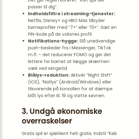
Det gør reglen konkret: “Kun spil der
passer til dig”.
Indholdsfiltre i streaming-tjenester:
Netflix, Disney+ og HBO Max tilbyder
børneprofiler med “7+” eller “13+”. Sæt en
PIN-kode på de voksnes profil.
Notifikations-hygge:
Slå unødvendige
push-beskeder fra i Messenger, TikTok
m.fl. – det reducerer FOMO og gør det
lettere for barnet at lægge skærmen
væk ved sengetid.
Blålys-reduktion:
Aktivér “Night Shift”
(iOS), “Natlys” (Android/Windows) eller
tilsvarende på konsollen for at dæmpe
blåt lys efter kl. 19 og støtte søvnen.
3. Undgå økonomiske
overraskelser
Gratis spil er sjældent helt gratis. Indstil “Køb