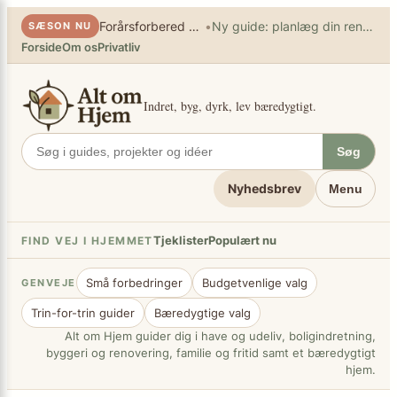
×
Spring
•
Forårsforbered haven
Ny guide: planlæg din renovering
SÆSON NU
til
Forside
Om os
Privatliv
indhold
Indret, byg, dyrk, lev bæredygtigt.
Søg
Nyhedsbrev
Menu
Tjeklister
Populært nu
FIND VEJ I HJEMMET
Små forbedringer
Budgetvenlige valg
GENVEJE
Trin-for-trin guider
Bæredygtige valg
Alt om Hjem guider dig i have og udeliv, boligindretning,
byggeri og renovering, familie og fritid samt et bæredygtigt
hjem.