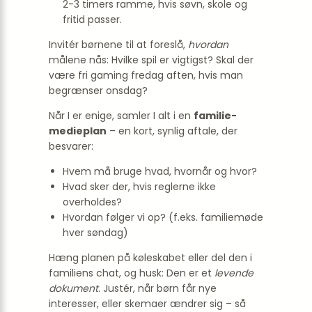
2-3 timers ramme, hvis søvn, skole og
fritid passer.
Invitér børnene til at foreslå,
hvordan
målene nås: Hvilke spil er vigtigst? Skal der
være fri gaming fredag aften, hvis man
begrænser onsdag?
Når I er enige, samler I alt i en
familie-
medieplan
– en kort, synlig aftale, der
besvarer:
Hvem må bruge hvad, hvornår og hvor?
Hvad sker der, hvis reglerne ikke
overholdes?
Hvordan følger vi op? (f.eks. familiemøde
hver søndag)
Hæng planen på køleskabet eller del den i
familiens chat, og husk: Den er et
levende
dokument
. Justér, når børn får nye
interesser, eller skemaer ændrer sig – så