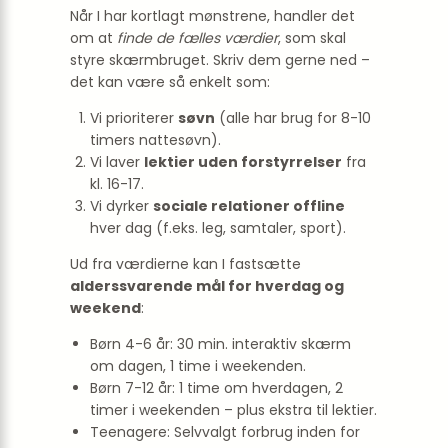
Når I har kortlagt mønstrene, handler det
om at
finde de fælles værdier
, som skal
styre skærmbruget. Skriv dem gerne ned –
det kan være så enkelt som:
Vi prioriterer
søvn
(alle har brug for 8-10
timers nattesøvn).
Vi laver
lektier uden forstyrrelser
fra
kl. 16-17.
Vi dyrker
sociale relationer offline
hver dag (f.eks. leg, samtaler, sport).
Ud fra værdierne kan I fastsætte
alderssvarende mål for hverdag og
weekend
:
Børn 4-6 år: 30 min. interaktiv skærm
om dagen, 1 time i weekenden.
Børn 7-12 år: 1 time om hverdagen, 2
timer i weekenden – plus ekstra til lektier.
Teenagere: Selvvalgt forbrug inden for