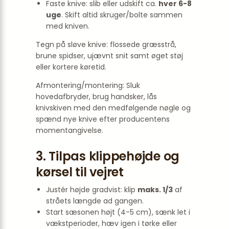
Faste knive: slib eller udskift ca.
hver 6-8
uge
. Skift altid skruger/bolte sammen
med kniven.
Tegn på sløve knive: flossede græsstrå,
brune spidser, ujævnt snit samt øget støj
eller kortere køretid.
Afmontering/montering: Sluk
hovedafbryder, brug handsker, lås
knivskiven med den medfølgende nøgle og
spænd nye knive efter producentens
moment­angivelse.
3. Tilpas klippehøjde og
kørsel til vejret
Justér højde gradvist: klip
maks. 1/3
af
stråets længde ad gangen.
Start sæsonen højt (4-5 cm), sænk let i
vækstperioder, hæv igen i tørke eller