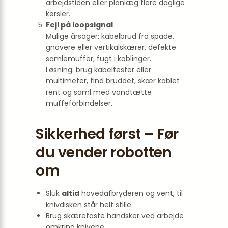
arbejdstiden eller planlæg flere daglige
kørsler.
Fejl på loopsignal
Mulige årsager: kabelbrud fra spade,
gnavere eller vertikalskærer, defekte
samlemuffer, fugt i koblinger.
Løsning: brug kabeltester eller
multimeter, find bruddet, skær kablet
rent og saml med vandtætte
muffeforbindelser.
Sikkerhed først – Før
du vender robotten
om
Sluk
altid
hovedafbryderen og vent, til
knivdisken står helt stille.
Brug skærefaste handsker ved arbejde
omkring knivene.