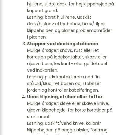
hjulene, slidte dæk, for høj klippehøjde på
kuperet grund.
Løsning: børst hjul rene, udskift
dæk/hjulnav efter behov, hæv/tilpas
klippehøjden og planér problemområder
i plænen.
Stopper ved dockingstationen
Mulige årsager: snavs, rust eller let
korrosion på ladekontakter, skæv eller
ujævn base, løs kant- eller guidekabel
ved indkørslen.
Løsning: puds kontakterne med fin
ståluld/klud, ret basen op, stabilisér
jorden og kontroller kabelføringen.
Uens klipning, striber eller totter
Mulige årsager: sløve eller skæve knive,
ujævn klippehøjde, for korte køretider på
stort areal.
Løsning: udskift/vend knive, kalibrér
klippehøjden på begge aksler, forlæng