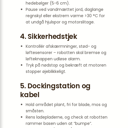
hedebølger (5-6 cm).
Pause ved vandmættet jord, daglange
regnskyl eller ekstrem varme >30 °C for
at undgå hjulspor og motorslitage.
4. Sikkerhedstjek
Kontrollér afskærmninger, stød- og
løfte­sensorer – robotten skal bremse og
løfteknappen udløse alarm.
Tryk på nødstop og bekræft at motoren
stopper øjeblikkeligt.
5. Dockingstation og
kabel
Hold området plant, fri for blade, mos og
småsten.
Rens ladepladerne, og check at robotten
rammer basen uden at “bumpe”.