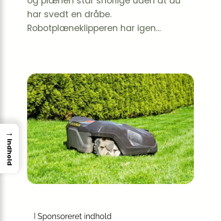
og plænen står snorlige uden at du
har svedt en dråbe.
Robotplæneklipperen har igen…
→
Indhold