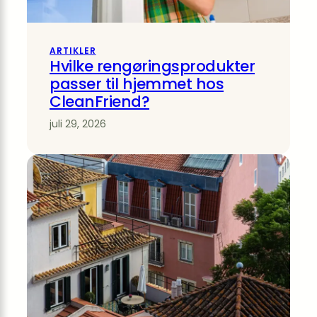
ARTIKLER
Hvilke rengøringsprodukter
passer til hjemmet hos
CleanFriend?
juli 29, 2026