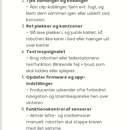
Tjek samlinger og koblinger
– Åbn clip-koblinger, fjern evt. fugt, og
klem dem sammen igen eller udskift ved
korrosion.
Ret pløkker og kantzoner
– Slå løse pløkker i, og justér kablet, så
robotten ikke kører i bed eller hænger ud
over kanter.
Test loopsignalet
– Brug robotten eller ladestationens
testfunktion. Blinkende fejl = brud, som
skal loddes eller splejses.
Opdater firmware og app-
indstillinger
– Producenter udsender ofte forbedret
navigation og strømbesparelse hen over
vinteren.
Funktionskontrol af sensorer
– Aktivér løfte- og stød­sensorer
manuelt; robotten skal stoppe kniven
med det samme.