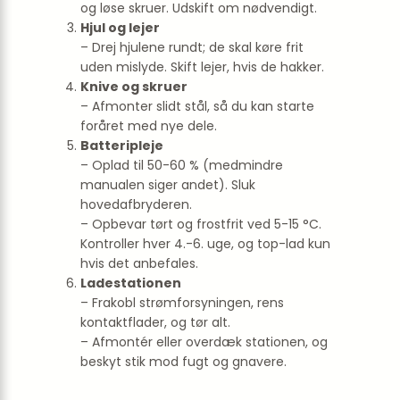
og løse skruer. Udskift om nødvendigt.
Hjul og lejer
– Drej hjulene rundt; de skal køre frit
uden mislyde. Skift lejer, hvis de hakker.
Knive og skruer
– Afmonter slidt stål, så du kan starte
foråret med nye dele.
Batteripleje
– Oplad til 50-60 % (medmindre
manualen siger andet). Sluk
hovedafbryderen.
– Opbevar tørt og frostfrit ved 5-15 °C.
Kontroller hver 4.-6. uge, og top-lad kun
hvis det anbefales.
Ladestationen
– Frakobl strømforsyningen, rens
kontaktflader, og tør alt.
– Afmontér eller overdæk stationen, og
beskyt stik mod fugt og gnavere.