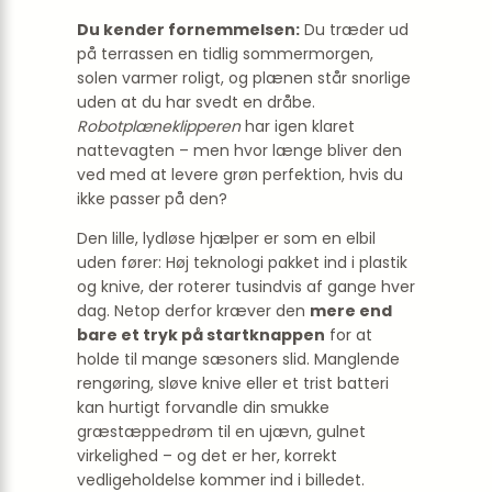
Du kender fornemmelsen:
Du træder ud
på terrassen en tidlig sommermorgen,
solen varmer roligt, og plænen står snorlige
uden at du har svedt en dråbe.
Robotplæneklipperen
har igen klaret
nattevagten – men hvor længe bliver den
ved med at levere grøn perfektion, hvis du
ikke passer på den?
Den lille, lydløse hjælper er som en elbil
uden fører: Høj teknologi pakket ind i plastik
og knive, der roterer tusindvis af gange hver
dag. Netop derfor kræver den
mere end
bare et tryk på startknappen
for at
holde til mange sæsoners slid. Manglende
rengøring, sløve knive eller et trist batteri
kan hurtigt forvandle din smukke
græstæppe­drøm til en ujævn, gulnet
virkelighed – og det er her, korrekt
vedligeholdelse kommer ind i billedet.