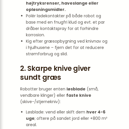
højtryksrenser, haveslange eller
opløsnings­midler.
Polér ladekontakter på både robot og
base med en fnugfri klud og evt. et par
dråber kontakt­spray for at forhindre
korrosion.
Kig efter græsopbygning ved knivnav og
i hjulhusene – fjern det for at reducere
strømforbrug og slid.
2. Skarpe knive giver
sundt græs
Robotter bruger enten
løsblade
(små,
vendbare klinger) eller
faste knive
(skive-/stjernekniv):
Løsblade: vend eller skift dem
hver 4-6
uge
; oftere på sandet jord eller +800 m²
areal.