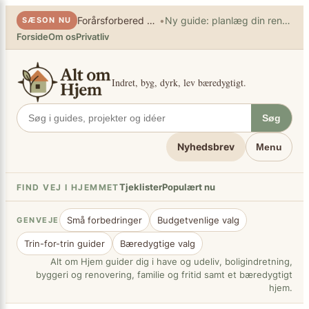
×
Spring
•
Forårsforbered haven
Ny guide: planlæg din renovering
SÆSON NU
til
Forside
Om os
Privatliv
indhold
Indret, byg, dyrk, lev bæredygtigt.
Søg
Nyhedsbrev
Menu
Tjeklister
Populært nu
FIND VEJ I HJEMMET
Små forbedringer
Budgetvenlige valg
GENVEJE
Trin-for-trin guider
Bæredygtige valg
Alt om Hjem guider dig i have og udeliv, boligindretning,
byggeri og renovering, familie og fritid samt et bæredygtigt
hjem.