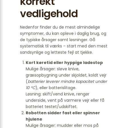
korrekt
vedligehold
Nedenfor finder du de mest almindelige
symptomer, du kan opleve i daglig brug, og
de typiske årsager samt løsninger. Gå
systematisk til værks – start med den mest
sandsynlige og letteste fejl at tjekke.
Kort køretid eller hyppige ladestop
Mulige årsager: sløve knive,
græsopbygning under skjoldet, koldt vejr
(
batterier leverer mindre kapacitet under
10 °C
), eller batterislitage.
Løsning: skift/vend knive, rengør
underside, vent på varmere vejr eller få
batteriet testet/udskiftet.
Robotten sidder fast eller spinner
hjulene
Mulige årsager: mudder eller mos på