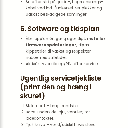
Se efter slid på guide-/begrænsnings­
kabel ved ind-/udkørsel; ret pløkker og
udskift beskadigede samlinger.
6. Software og tidsplan
Åbn app’en én gang ugentligt:
installer
firmwareopdateringer
, tilpas
klippetider til vækst og respekter
naboernes stille­tider.
Aktivér tyverisikring/PIN efter service.
Ugentlig servicetjekliste
(print den og hæng i
skuret)
Sluk robot – brug handsker.
Børst underside, hjul, ventiler; tør
ladekontakter.
Tjek knive – vend/udskift hvis sløve.