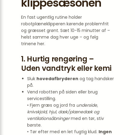
klippesæsonen
En fast ugentlig rutine holder
robotplæneklipperen kørende problemfrit
og græsset grønt. Sæt 10-15 minutter af –
helst samme dag hver uge – og følg
trinene her.
1. Hurtig rengøring –
Uden vandtryk eller kemi
Sluk
hovedafbryderen
og tag handsker
på.
Vend robotten på siden eller brug
service­stilling.
• Fjern græs og jord fra
underside,
knivskjold, hjul, dæk/plænedæk og
ventilations­åbninger
med en tør, stiv
børste.
• Tør efter med en let fugtig klud.
Ingen