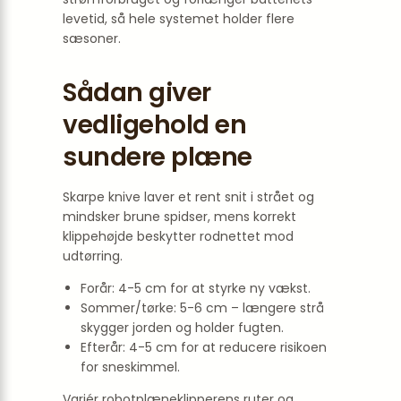
levetid, så hele systemet holder flere
sæsoner.
Sådan giver
vedligehold en
sundere plæne
Skarpe knive laver et rent snit i strået og
mindsker brune spidser, mens korrekt
klippehøjde beskytter rodnettet mod
udtørring.
Forår: 4-5 cm for at styrke ny vækst.
Sommer/tørke: 5-6 cm – længere strå
skygger jorden og holder fugten.
Efterår: 4-5 cm for at reducere risikoen
for sneskimmel.
Variér robotplæneklipperens ruter og