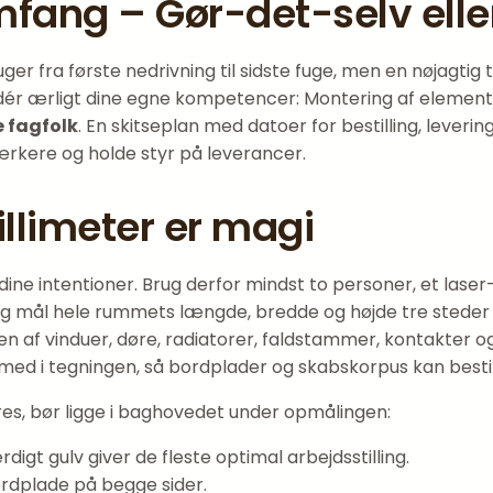
fang – Gør-det-selv eller
er fra første nedrivning til sidste fuge, men en nøjagtig
dér ærligt dine egne kompetencer: Montering af elemente
 fagfolk
. En skitseplan med datoer for bestilling, lever
rkere og holde styr på leverancer.
llimeter er magi
dine intentioner. Brug derfor mindst to personer, et laser
 og mål hele rummets længde, bredde og højde tre steder 
gen af vinduer, døre, radiatorer, faldstammer, kontakter 
 med i tegningen, så bordplader og skabskorpus kan besti
s, bør ligge i baghovedet under opmålingen:
igt gulv giver de fleste optimal arbejdsstilling.
rdplade på begge sider.