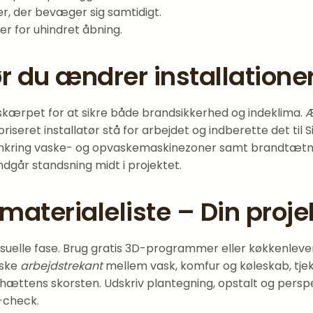
r, der bevæger sig samtidigt.
er for uhindret åbning.
 du ændrer installatione
 skærpet for at sikre både brandsikkerhed og indeklima. Æn
seret installatør stå for arbejdet og indberette det til
kring vaske- og opvaskemaskinezoner samt brandtætning
dgår standsning midt i projektet.
 materialeliste – Din pro
visuelle fase. Brug gratis 3D-programmer eller køkkenlev
iske
arbejdstrekant
mellem vask, komfur og køleskab, tjekk
emhættens skorsten. Udskriv plantegning, opstalt og per
y-check.