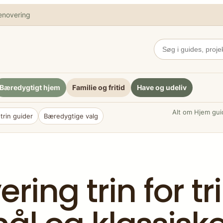
enovering
Bæredygtigt hjem
Familie og fritid
Have og udeliv
Alt om Hjem guid
-trin guider
Bæredygtige valg
ing trin for tri