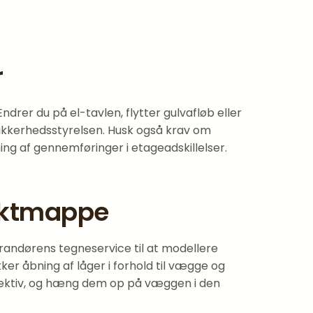
r
drer du på el-tavlen, flytter gulvafløb eller
 Sikkerhedsstyrelsen. Husk også krav om
 af gennemføringer i etageadskillelser.
jektmappe
erandørens tegneservice til at modellere
er åbning af låger i forhold til vægge og
spektiv, og hæng dem op på væggen i den