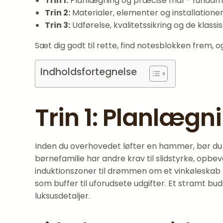
Trin 1:
Planlægning og præcise mål – fundamente
Trin 2:
Materialer, elementer og installationer
Trin 3:
Udførelse, kvalitetssikring og de klassis
Sæt dig godt til rette, find notesblokken frem,
Indholdsfortegnelse
Trin 1: Planlæg
Inden du overhovedet løfter en hammer, bør du s
børnefamilie har andre krav til slidstyrke, opbe
induktionszoner til drømmen om et vinkøleskab – 
som buffer til uforudsete udgifter. Et stramt b
luksusdetaljer.