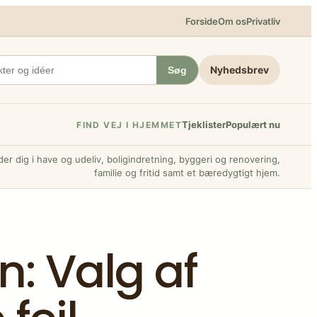
Forside
Om os
Privatliv
Nyhedsbrev
Søg
Tjeklister
Populært nu
FIND VEJ I HJEMMET
er dig i have og udeliv, boligindretning, byggeri og renovering,
familie og fritid samt et bæredygtigt hjem.
n: Valg af