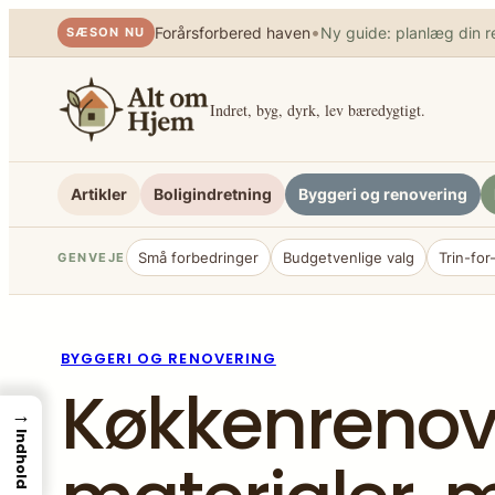
Spring
•
Forårsforbered haven
Ny guide: planlæg din r
SÆSON NU
til
indhold
Indret, byg, dyrk, lev bæredygtigt.
Artikler
Boligindretning
Byggeri og renovering
Små forbedringer
Budgetvenlige valg
Trin-for
GENVEJE
BYGGERI OG RENOVERING
Køkkenrenover
→
Indhold