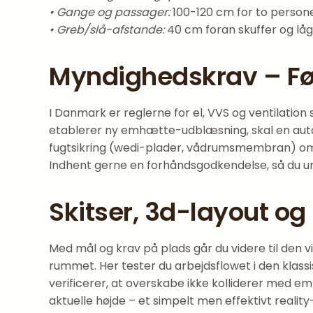
• Gange og passager:
100-120 cm for to persone
• Greb/slå-afstande:
40 cm foran skuffer og låg
Myndighedskrav – Før
I Danmark er reglerne for el, VVS og ventilation
etablerer ny emhætte-udblæsning, skal en autori
fugtsikring (wedi-plader, vådrumsmembran) om
Indhent gerne en forhåndsgodkendelse, så du un
Skitser, 3d-layout og
Med mål og krav på plads går du videre til den 
rummet. Her tester du arbejdsflowet i den klass
verificerer, at overskabe ikke kolliderer med 
aktuelle højde – et simpelt men effektivt realit