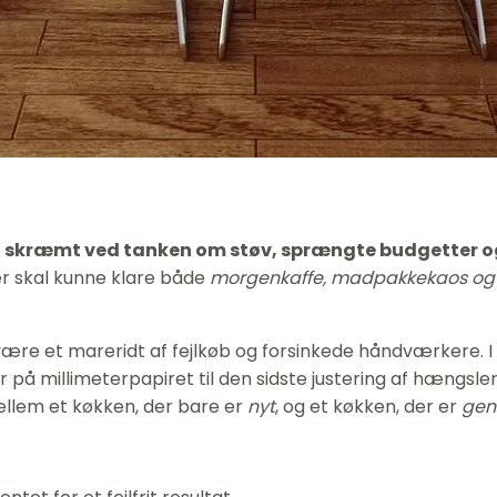
u skræmt ved tanken om støv, sprængte budgetter o
er skal kunne klare både
morgenkaffe, madpakkekaos og 
være et mareridt af fejlkøb og forsinkede håndværkere. 
å millimeterpapiret til den sidste justering af hængslern
ellem et køkken, der bare er
nyt
, og et køkken, der er
gen