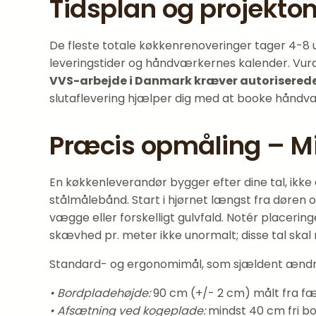
Tidsplan og projektom
De fleste totale køkkenrenoveringer tager 4-8 ug
leveringstider og håndværkernes kalender. Vur
VVS-arbejde i Danmark kræver autoriserede
slutaflevering hjælper dig med at booke håndvæ
Præcis opmåling – Mi
En køkkenleverandør bygger efter dine tal, ikke 
stålmålebånd. Start i hjørnet længst fra døren
vægge eller forskelligt gulvfald. Notér placerin
skævhed pr. meter ikke unormalt; disse tal skal
Standard- og ergonomimål, som sjældent ændre
• Bordpladehøjde:
90 cm (+/- 2 cm) målt fra færd
• Afsætning ved kogeplade:
mindst 40 cm fri bo