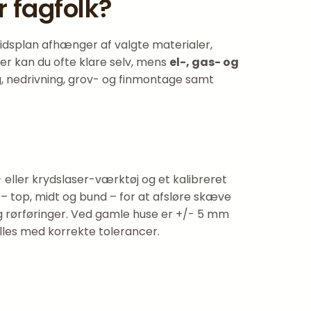
 fagfolk?
 tidsplan afhænger af valgte materialer,
r kan du ofte klare selv, mens
el-, gas- og
ing, nedrivning, grov- og finmontage samt
- eller krydslaser-værktøj og et kalibreret
– top, midt og bund – for at afsløre skæve
og rørføringer. Ved gamle huse er +/- 5 mm
lles med korrekte tolerancer.