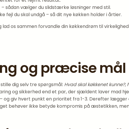
t for et fejlfrit resultat.
 – sådan vælger du slidstærke løsninger med stil.
ke fejl du skal undgå – så dit nye køkken holder i årtier.
 og lad os sammen forvandle din køkkendrøm til virkelighe
ning og præcise mål
tille dig selv tre spørgsmål:
Hvad skal køkkenet kunne?
,
varing og sikkerhed end et par, der sjældent laver mad hje
og giv hvert punkt en prioritet fra 1-3. Derefter lægger 
udget behøver ikke betyde kompromis på æstetikken, men k