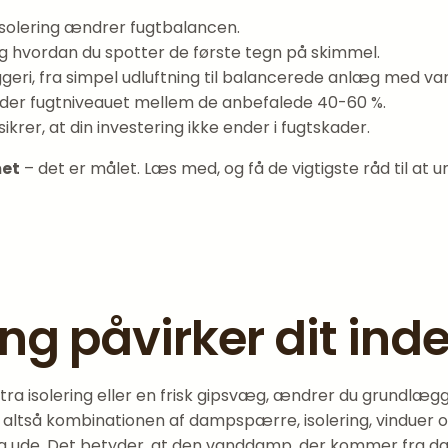
solering ændrer fugtbalancen.
g hvordan du spotter de første tegn på skimmel.
byggeri, fra simpel udluftning til balancerede anlæg med v
lder fugtniveauet mellem de anbefalede 40-60 %.
ikrer, at din investering ikke ender i fugtskader.
met
– det er målet. Læs med, og få de vigtigste råd til at u
ng påvirker dit ind
ra isolering eller en frisk gipsvæg, ændrer du grundlægg
 altså kombinationen af dampspærre, isolering, vinduer 
ing ude. Det betyder, at den vanddamp, der kommer fra da