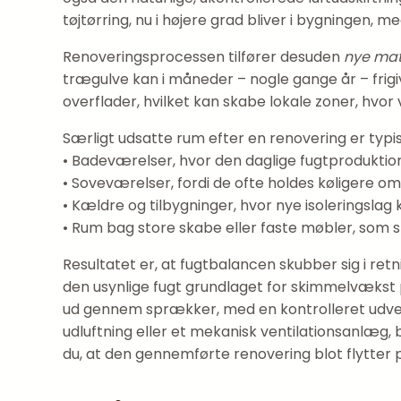
tøjtørring, nu i højere grad bliver i bygningen, m
Renoveringsprocessen tilfører desuden
nye mat
trægulve kan i måneder – nogle gange år – frigi
overflader, hvilket kan skabe lokale zoner, hvor
Særligt udsatte rum efter en renovering er typis
• Badeværelser, hvor den daglige fugtproduktio
• Soveværelser, fordi de ofte holdes køligere o
• Kældre og tilbygninger, hvor nye isoleringslag
• Rum bag store skabe eller faste møbler, som s
Resultatet er, at fugtbalancen skubber sig i retn
den usynlige fugt grundlaget for skimmelvækst 
ud gennem sprækker, med en kontrolleret udveks
udluftning eller et mekanisk ventilations­anlæg,
du, at den gennemførte renovering blot flytter 