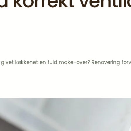
korrekt ventil
ler givet køkkenet en fuld make-over? Renovering fo