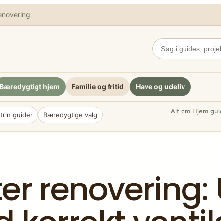
enovering
Bæredygtigt hjem
Familie og fritid
Have og udeliv
Alt om Hjem guid
-trin guider
Bæredygtige valg
ter renovering