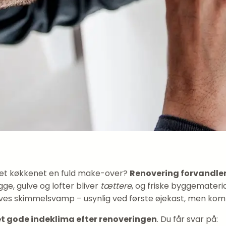
 givet køkkenet en fuld make-over?
Renovering forvandler
e, gulve og lofter bliver
tættere
, og friske byggemateria
trives skimmelsvamp – usynlig ved første øjekast, men kom
t gode indeklima efter renoveringen
. Du får svar på: