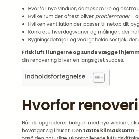
Hvorfor nye vinduer, dampspærre og ekstra i
Hvilke rum der oftest bliver
problemzoner
– o
Hvilken ventilation der passer til netop dit 
Konkrete hverdagsvaner og målinger, der ho
Bygningsdetaljer og vedligeholdelsestjek, der s
Frisk luft i lungerne og sunde vægge i hjem
din renovering bliver en langsigtet succes.
Indholdsfortegnelse
Hvorfor renoveri
Når du opgraderer boligen med nye vinduer, ekst
bevæger sig i huset. Den
tætte klimaskærm
–
også den naturlige, ukontrollerede luftudskiftn