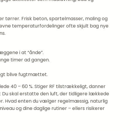
ler tørrer. Frisk beton, spartelmasser, maling og
jævne temperaturfordelinger ofte skjult bag nye
ns.
æggene i at “ånde”.
mange timer ad gangen.
igt blive fugtmættet.
ede 40 – 60 %. Stiger RF tilstrækkeligt, danner
: Du skal erstatte den luft, der tidligere lækkede
r. Hvad enten du vælger regelmæssig, naturlig
veau og dine daglige rutiner – ellers risikerer