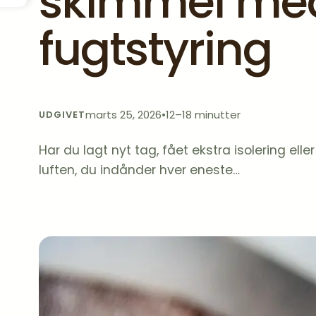
skimmel med 
fugtstyring
marts 25, 2026
•
12–18 minutter
UDGIVET
Har du lagt nyt tag, fået ekstra isolering el
luften, du indånder hver eneste…