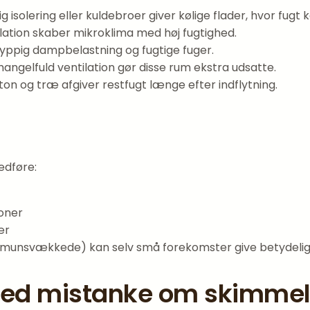
g isolering eller kuldebroer giver kølige flader, hvor fugt
lation skaber mikroklima med høj fugtighed.
ppig dampbelastning og fugtige fuger.
ngelfuld ventilation gør disse rum ekstra udsatte.
ton og træ afgiver restfugt længe efter indflytning.
edføre:
oner
ær
immun­svækkede) kan selv små forekomster give betydeli
t ved mistanke om skimme