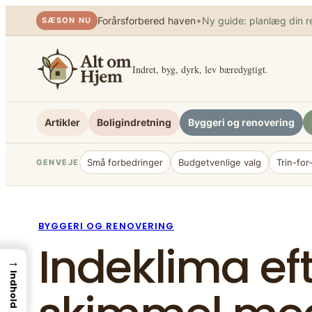
Spring
•
Forårsforbered haven
Ny guide: planlæg din r
SÆSON NU
til
indhold
Indret, byg, dyrk, lev bæredygtigt.
Artikler
Boligindretning
Byggeri og renovering
Små forbedringer
Budgetvenlige valg
Trin-for
GENVEJE
BYGGERI OG RENOVERING
Indeklima ef
→
Indhold