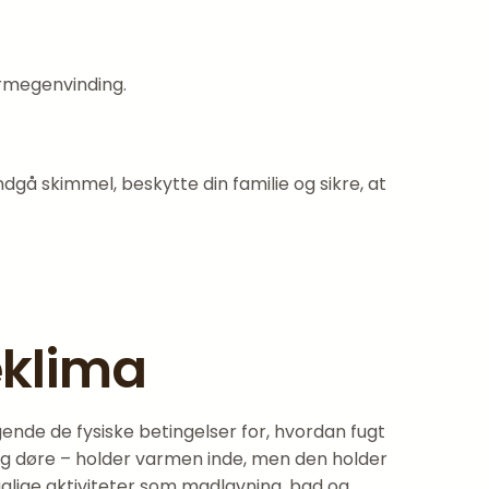
armegenvinding.
ndgå skimmel, beskytte din familie og sikre, at
eklima
ende de fysiske betingelser for, hvordan fugt
og døre – holder varmen inde, men den holder
glige aktiviteter som madlavning, bad og