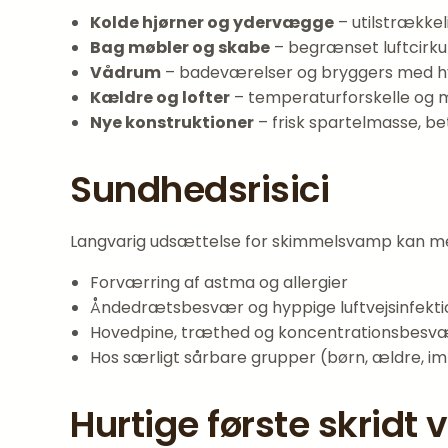
Kolde hjørner og ydervægge
– utilstrækkeli
Bag møbler og skabe
– begrænset luftcirku
Vådrum
– badeværelser og bryggers med hy
Kældre og lofter
– temperaturforskelle og ma
Nye konstruktioner
– frisk spartelmasse, be
Sundhedsrisici
Langvarig udsættelse for skimmelsvamp kan m
Forværring af astma og allergier
Åndedrætsbesvær og hyppige luftvejsinfekti
Hovedpine, træthed og koncentrationsbesv
Hos særligt sårbare grupper (børn, ældre, 
Hurtige første skrid