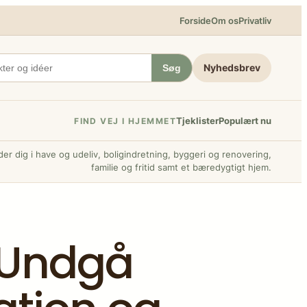
Forside
Om os
Privatliv
Nyhedsbrev
Søg
Tjeklister
Populært nu
FIND VEJ I HJEMMET
er dig i have og udeliv, boligindretning, byggeri og renovering,
familie og fritid samt et bæredygtigt hjem.
: Undgå