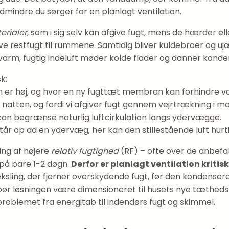
edmindre du sørger for en planlagt ventilation.
erialer
, som i sig selv kan afgive fugt, mens de hærder el
ve restfugt til rummene. Samtidig bliver kuldebroer og u
 varm, fugtig indeluft møder kolde flader og danner konde
k:
n er høj, og hvor en ny fugttæt membran kan forhindre v
m natten, og fordi vi afgiver fugt gennem vejrtrækning i 
 kan begrænse naturlig luftcirkulation langs ydervægge.
tår op ad en ydervæg; her kan den stillestående luft hurt
ing af højere
relativ fugtighed
(RF) – ofte over de anbefal
på bare 1-2 døgn.
Derfor er planlagt ventilation kritisk
ling, der fjerner overskydende fugt, før den kondensere
 bør løsningen være dimensioneret til husets nye tæthedsni
problemet fra energitab til indendørs fugt og skimmel.