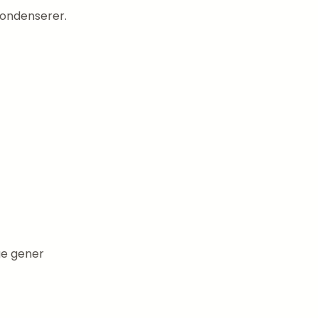
 kondenserer.
ge gener
l