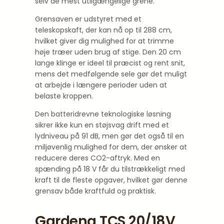
selv de mest utilgængelige grene.
Grensaven er udstyret med et
teleskopskaft, der kan nå op til 288 cm,
hvilket giver dig mulighed for at trimme
høje træer uden brug af stige. Den 20 cm
lange klinge er ideel til præcist og rent snit,
mens det medfølgende sele gør det muligt
at arbejde i længere perioder uden at
belaste kroppen.
Den batteridrevne teknologiske løsning
sikrer ikke kun en støjsvag drift med et
lydniveau på 91 dB, men gør det også til en
miljøvenlig mulighed for dem, der ønsker at
reducere deres CO2-aftryk. Med en
spænding på 18 V får du tilstrækkeligt med
kraft til de fleste opgaver, hvilket gør denne
grensav både kraftfuld og praktisk.
Gardena TCS 20/18V