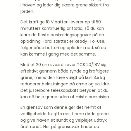
i haven og lader dig skære grene sikkert fra
jorden.
Det kraftige 18 V batteri leverer op til 50
minutters kontinuerlig driftstid, så du kan
klare de fleste beskæringsopgaver på én
opladning. Fordi sættet er Ready-To-Use,
følger både batteri og oplader med, så du
kan komme i gang med det samme.
Med et 20 cm sværd saver TCS 20/18V sig
effektivt gennem både tynde og kraftigere
grene, mens den lave vægt på kun 3,5 kg
reducerer belastningen på arme og skuldre.
Det justerbare teleskopskaft betyder, at du
kan nå høje grene uden at miste præcision.
En grensav som denne gør det nemt at
vedligeholde frugttræer, fjerne døde grene
og give haven et sundt og velplejet udtryk
året rundt. Her på grensav.dk finder du