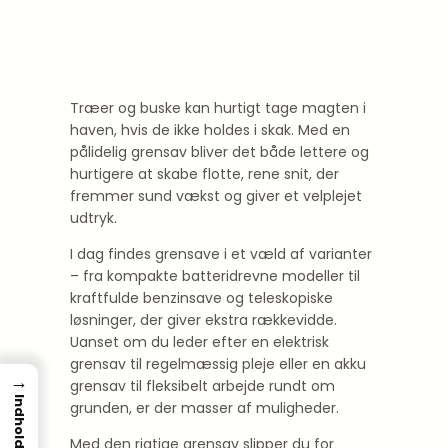
Træer og buske kan hurtigt tage magten i
haven, hvis de ikke holdes i skak. Med en
pålidelig grensav bliver det både lettere og
hurtigere at skabe flotte, rene snit, der
fremmer sund vækst og giver et velplejet
udtryk.
I dag findes grensave i et væld af varianter
– fra kompakte batteridrevne modeller til
kraftfulde benzinsave og teleskopiske
løsninger, der giver ekstra rækkevidde.
Uanset om du leder efter en elektrisk
grensav til regelmæssig pleje eller en akku
→
grensav til fleksibelt arbejde rundt om
Indhold
grunden, er der masser af muligheder.
Med den rigtige grensav slipper du for