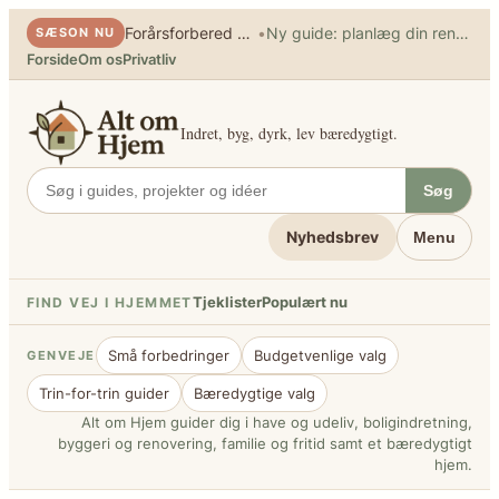
Spring
•
Forårsforbered haven
Ny guide: planlæg din renovering
SÆSON NU
til
Forside
Om os
Privatliv
indhold
Indret, byg, dyrk, lev bæredygtigt.
Søg
Nyhedsbrev
Menu
Tjeklister
Populært nu
FIND VEJ I HJEMMET
Små forbedringer
Budgetvenlige valg
GENVEJE
Trin-for-trin guider
Bæredygtige valg
Alt om Hjem guider dig i have og udeliv, boligindretning,
byggeri og renovering, familie og fritid samt et bæredygtigt
hjem.