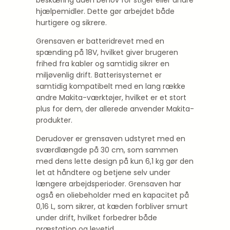
beskæring uden behov for stiger eller andre
hjælpemidler. Dette gør arbejdet både
hurtigere og sikrere.
Grensaven er batteridrevet med en
spænding på 18V, hvilket giver brugeren
frihed fra kabler og samtidig sikrer en
miljøvenlig drift. Batterisystemet er
samtidig kompatibelt med en lang række
andre Makita-værktøjer, hvilket er et stort
plus for dem, der allerede anvender Makita-
produkter.
Derudover er grensaven udstyret med en
sværdlængde på 30 cm, som sammen
med dens lette design på kun 6,1 kg gør den
let at håndtere og betjene selv under
længere arbejdsperioder. Grensaven har
også en oliebeholder med en kapacitet på
0,16 L, som sikrer, at kæden forbliver smurt
under drift, hvilket forbedrer både
præstation og levetid.