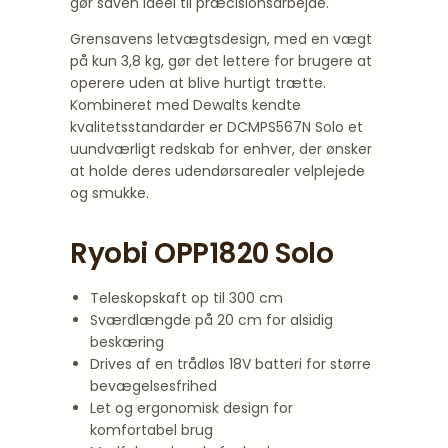
gør saven ideel til præcisionsarbejde.
Grensavens letvægtsdesign, med en vægt
på kun 3,8 kg, gør det lettere for brugere at
operere uden at blive hurtigt trætte.
Kombineret med Dewalts kendte
kvalitetsstandarder er DCMPS567N Solo et
uundværligt redskab for enhver, der ønsker
at holde deres udendørsarealer velplejede
og smukke.
Ryobi OPP1820 Solo
Teleskopskaft op til 300 cm
Sværdlængde på 20 cm for alsidig
beskæring
Drives af en trådløs 18V batteri for større
bevægelsesfrihed
Let og ergonomisk design for
komfortabel brug