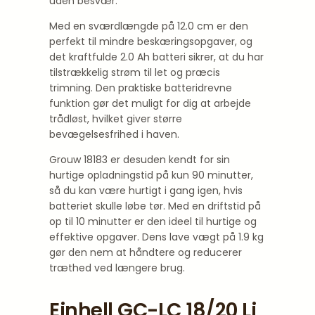
uden besvær.
Med en sværdlængde på 12.0 cm er den
perfekt til mindre beskæringsopgaver, og
det kraftfulde 2.0 Ah batteri sikrer, at du har
tilstrækkelig strøm til let og præcis
trimning. Den praktiske batteridrevne
funktion gør det muligt for dig at arbejde
trådløst, hvilket giver større
bevægelsesfrihed i haven.
Grouw 18183 er desuden kendt for sin
hurtige opladningstid på kun 90 minutter,
så du kan være hurtigt i gang igen, hvis
batteriet skulle løbe tør. Med en driftstid på
op til 10 minutter er den ideel til hurtige og
effektive opgaver. Dens lave vægt på 1.9 kg
gør den nem at håndtere og reducerer
træthed ved længere brug.
Einhell GC-LC 18/20 Li