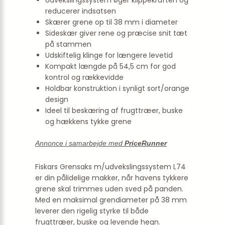
Udvekslingssystem øger klippekraften og
reducerer indsatsen
Skærer grene op til 38 mm i diameter
Sideskær giver rene og præcise snit tæt
på stammen
Udskiftelig klinge for længere levetid
Kompakt længde på 54,5 cm for god
kontrol og rækkevidde
Holdbar konstruktion i synligt sort/orange
design
Ideel til beskæring af frugttræer, buske
og hækkens tykke grene
Annonce i samarbejde med
PriceRunner
Fiskars Grensaks m/udvekslingssystem L74
er din pålidelige makker, når havens tykkere
grene skal trimmes uden sved på panden.
Med en maksimal grendiameter på 38 mm
leverer den rigelig styrke til både
frugttræer, buske og levende hegn.