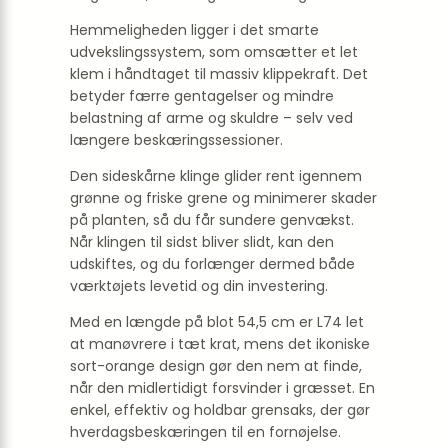
Hemmeligheden ligger i det smarte
udvekslingssystem, som omsætter et let
klem i håndtaget til massiv klippekraft. Det
betyder færre gentagelser og mindre
belastning af arme og skuldre – selv ved
længere beskæringssessioner.
Den sideskårne klinge glider rent igennem
grønne og friske grene og minimerer skader
på planten, så du får sundere genvækst.
Når klingen til sidst bliver slidt, kan den
udskiftes, og du forlænger dermed både
værktøjets levetid og din investering.
Med en længde på blot 54,5 cm er L74 let
at manøvrere i tæt krat, mens det ikoniske
sort-orange design gør den nem at finde,
når den midlertidigt forsvinder i græsset. En
enkel, effektiv og holdbar grensaks, der gør
hverdagsbeskæringen til en fornøjelse.