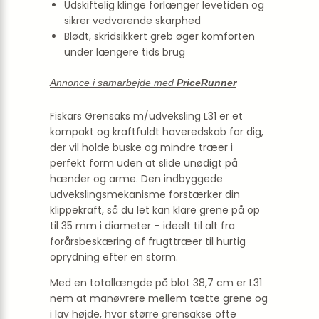
Udskiftelig klinge forlænger levetiden og
sikrer vedvarende skarphed
Blødt, skridsikkert greb øger komforten
under længere tids brug
Annonce i samarbejde med
PriceRunner
Fiskars Grensaks m/udveksling L31 er et
kompakt og kraftfuldt haveredskab for dig,
der vil holde buske og mindre træer i
perfekt form uden at slide unødigt på
hænder og arme. Den indbyggede
udvekslingsmekanisme forstærker din
klippekraft, så du let kan klare grene på op
til 35 mm i diameter – ideelt til alt fra
forårsbeskæring af frugttræer til hurtig
oprydning efter en storm.
Med en totallængde på blot 38,7 cm er L31
nem at manøvrere mellem tætte grene og
i lav højde, hvor større grensakse ofte