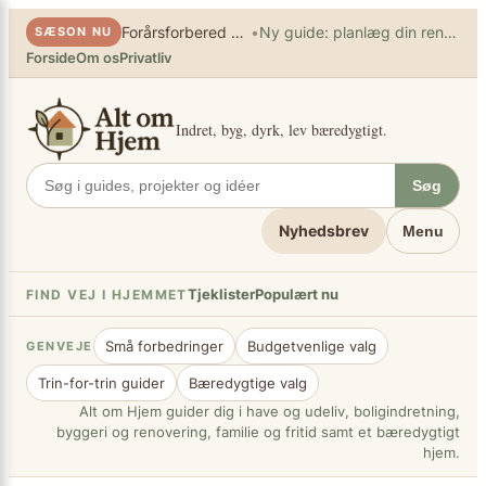
×
Spring
•
Forårsforbered haven
Ny guide: planlæg din renovering
SÆSON NU
til
Forside
Om os
Privatliv
indhold
Indret, byg, dyrk, lev bæredygtigt.
Søg
Nyhedsbrev
Menu
Tjeklister
Populært nu
FIND VEJ I HJEMMET
Små forbedringer
Budgetvenlige valg
GENVEJE
Trin-for-trin guider
Bæredygtige valg
Alt om Hjem guider dig i have og udeliv, boligindretning,
byggeri og renovering, familie og fritid samt et bæredygtigt
hjem.