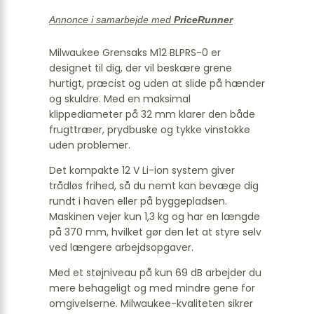
Annonce i samarbejde med
PriceRunner
Milwaukee Grensaks M12 BLPRS-0 er
designet til dig, der vil beskære grene
hurtigt, præcist og uden at slide på hænder
og skuldre. Med en maksimal
klippediameter på 32 mm klarer den både
frugttræer, prydbuske og tykke vinstokke
uden problemer.
Det kompakte 12 V Li-ion system giver
trådløs frihed, så du nemt kan bevæge dig
rundt i haven eller på byggepladsen.
Maskinen vejer kun 1,3 kg og har en længde
på 370 mm, hvilket gør den let at styre selv
ved længere arbejdsopgaver.
Med et støjniveau på kun 69 dB arbejder du
mere behageligt og med mindre gene for
omgivelserne. Milwaukee-kvaliteten sikrer