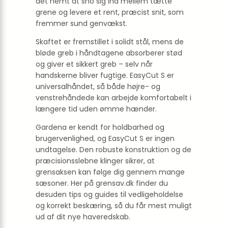
det nemt at sno sig ind mellem tætte
grene og levere et rent, præcist snit, som
fremmer sund genvækst.
Skaftet er fremstillet i solidt stål, mens de
bløde greb i håndtagene absorberer stød
og giver et sikkert greb – selv når
handskerne bliver fugtige. EasyCut S er
universalhåndet, så både højre- og
venstrehåndede kan arbejde komfortabelt i
længere tid uden ømme hænder.
Gardena er kendt for holdbarhed og
brugervenlighed, og EasyCut S er ingen
undtagelse. Den robuste konstruktion og de
præcisionsslebne klinger sikrer, at
grensaksen kan følge dig gennem mange
sæsoner. Her på grensav.dk finder du
desuden tips og guides til vedligeholdelse
og korrekt beskæring, så du får mest muligt
ud af dit nye haveredskab.