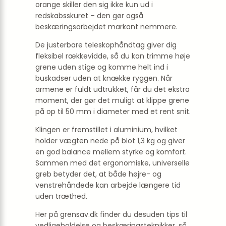
orange skiller den sig ikke kun ud i
redskabsskuret – den gør også
beskæringsarbejdet markant nemmere.
De justerbare teleskophåndtag giver dig
fleksibel rækkevidde, så du kan trimme høje
grene uden stige og komme helt ind i
buskadser uden at knække ryggen. Når
armene er fuldt udtrukket, får du det ekstra
moment, der gør det muligt at klippe grene
på op til 50 mm i diameter med et rent snit.
Klingen er fremstillet i aluminium, hvilket
holder vægten nede på blot 1,3 kg og giver
en god balance mellem styrke og komfort.
Sammen med det ergonomiske, universelle
greb betyder det, at både højre- og
venstrehåndede kan arbejde længere tid
uden træthed.
Her på grensav.dk finder du desuden tips til
vedligeholdelse og beskæringsteknikker, så