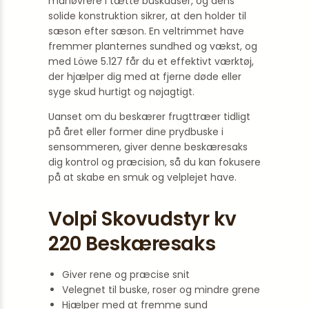
manøvrere i tætte buskadser, og dens
solide konstruktion sikrer, at den holder til
sæson efter sæson. En veltrimmet have
fremmer planternes sundhed og vækst, og
med Löwe 5.127 får du et effektivt værktøj,
der hjælper dig med at fjerne døde eller
syge skud hurtigt og nøjagtigt.
Uanset om du beskærer frugttræer tidligt
på året eller former dine prydbuske i
sensommeren, giver denne beskæresaks
dig kontrol og præcision, så du kan fokusere
på at skabe en smuk og velplejet have.
Volpi Skovudstyr kv
220 Beskæresaks
Giver rene og præcise snit
Velegnet til buske, roser og mindre grene
Hjælper med at fremme sund