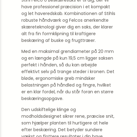
Stihl Felco 6 Beskæresaks er til dig, der vil
have professionel præcision i et kompakt
og let haveredskab. Kombinationen af Stihls
robuste håndværk og Felcos anerkendte
skæreteknologi giver dig en saks, der klarer
alt fra fin formklipning til kraftigere
beskæring af buske og frugttræer.
Med en maksimal grendiameter på 20 mm
og en længde på kun 19,5 cm ligger saksen
perfekt i hånden, så du kan arbejde
effektivt selv på trange steder i kronen. Det
bløde, ergonomiske greb mindsker
belastningen på håndled og fingre, hvilket
er en klar fordel, når du står foran en større
beskæringsopgave.
Den udskiftelige klinge og
modholdsdesignet sikrer rene, præcise snit,
som hjælper planten til hurtigere at hele
efter beskæring. Det betyder sundere
vækst og flottere resultater i din have.