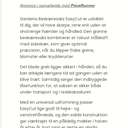
Annonce i samarbejde med
PriceRunner
Gardena Beskæresaks EasyCut er udviklet
til dig, der vil have skarpe, rene snit uden at
anstrenge hænder og håndled. Den grønne
beskæresaks kombinerer et robust stålskaft
med sideskær, som giver optimal
præcision, når du klipper friske grene,
blomster eller krydderurter.
Det bløde greb ligger sikkert i hånden, så du
kan arbejde længere tid ad gangen uden at
blive træt. Samtidig sørger den indbyggede
låsefunktion for, at saksen er sikker både
under transport og i redskabsskuret.
Med en universal udformning passer
EasyCut lige godt til højre- og
venstrehåndede, og den solide konstruktion
gør værktøjet til en pålidelig makker i haven
år efter år. Kort sagt er dette en alsidig