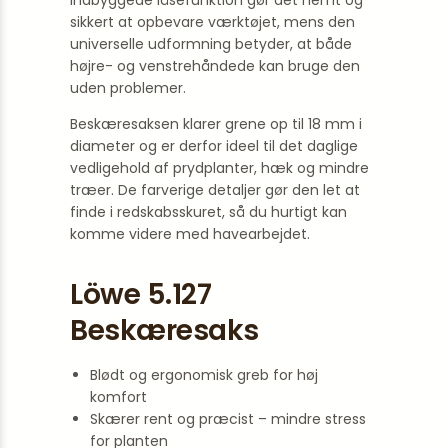
indbyggede låsefunktion gør det nemt og
sikkert at opbevare værktøjet, mens den
universelle udformning betyder, at både
højre- og venstrehåndede kan bruge den
uden problemer.
Beskæresaksen klarer grene op til 18 mm i
diameter og er derfor ideel til det daglige
vedligehold af prydplanter, hæk og mindre
træer. De farverige detaljer gør den let at
finde i redskabsskuret, så du hurtigt kan
komme videre med havearbejdet.
Löwe 5.127
Beskæresaks
Blødt og ergonomisk greb for høj
komfort
Skærer rent og præcist – mindre stress
for planten