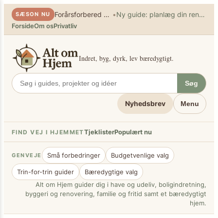
×
Spring
•
Forårsforbered haven
Ny guide: planlæg din renovering
SÆSON NU
til
Forside
Om os
Privatliv
indhold
Indret, byg, dyrk, lev bæredygtigt.
Søg
Nyhedsbrev
Menu
Tjeklister
Populært nu
FIND VEJ I HJEMMET
Små forbedringer
Budgetvenlige valg
GENVEJE
Trin-for-trin guider
Bæredygtige valg
Alt om Hjem guider dig i have og udeliv, boligindretning,
byggeri og renovering, familie og fritid samt et bæredygtigt
hjem.