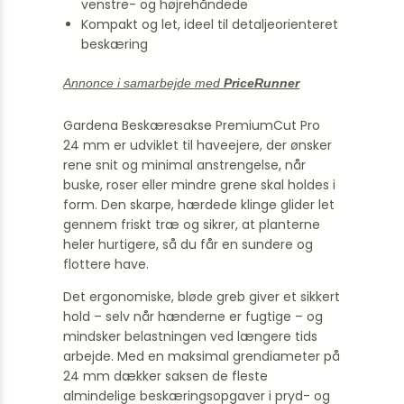
venstre- og højrehåndede
Kompakt og let, ideel til detaljeorienteret
beskæring
Annonce i samarbejde med
PriceRunner
Gardena Beskæresakse PremiumCut Pro
24 mm er udviklet til haveejere, der ønsker
rene snit og minimal anstrengelse, når
buske, roser eller mindre grene skal holdes i
form. Den skarpe, hærdede klinge glider let
gennem friskt træ og sikrer, at planterne
heler hurtigere, så du får en sundere og
flottere have.
Det ergonomiske, bløde greb giver et sikkert
hold – selv når hænderne er fugtige – og
mindsker belastningen ved længere tids
arbejde. Med en maksimal grendiameter på
24 mm dækker saksen de fleste
almindelige beskæringsopgaver i pryd- og