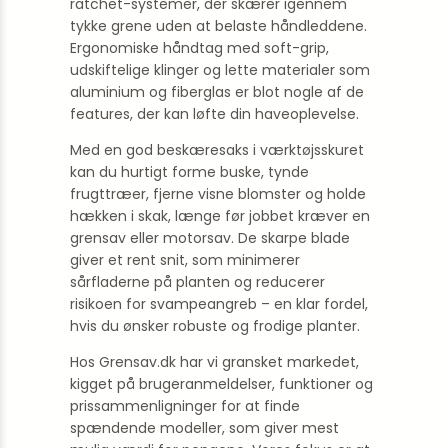
ratchet-systemer, der skærer igennem
tykke grene uden at belaste håndleddene.
Ergonomiske håndtag med soft-grip,
udskiftelige klinger og lette materialer som
aluminium og fiberglas er blot nogle af de
features, der kan løfte din haveoplevelse.
Med en god beskæresaks i værktøjsskuret
kan du hurtigt forme buske, tynde
frugttræer, fjerne visne blomster og holde
hækken i skak, længe før jobbet kræver en
grensav eller motorsav. De skarpe blade
giver et rent snit, som minimerer
sårfladerne på planten og reducerer
risikoen for svampeangreb – en klar fordel,
hvis du ønsker robuste og frodige planter.
Hos Grensav.dk har vi gransket markedet,
kigget på brugeranmeldelser, funktioner og
prissammenligninger for at finde
spændende modeller, som giver mest