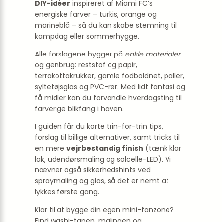
DIY-idéer
inspireret af Miami FC’s
energiske farver – turkis, orange og
marineblå – så du kan skabe stemning til
kampdag eller sommerhygge.
Alle forslagene bygger på
enkle materialer
og genbrug: reststof og papir,
terrakottakrukker, gamle fodboldnet, paller,
syltetøjsglas og PVC-rør. Med lidt fantasi og
få midler kan du forvandle hverdagsting til
farverige blikfang i haven.
I guiden får du korte trin-for-trin tips,
forslag til billige alternativer, samt tricks til
en mere
vejrbestandig finish
(tænk klar
lak, udendørsmaling og solcelle-LED). Vi
nævner også sikkerhedshints ved
spraymaling og glas, så det er nemt at
lykkes første gang.
Klar til at bygge din egen mini-fanzone?
Find washi-tapen, malingen og