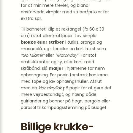
for at minimere trevler, og bland
ensfarvede vimpler med striber/prikker for
ekstra spil.
Til banneret: Klip et rektangel (fx 60 x 30
cm) i stof eller kraftpapir. Lav simple
blokke eller striber
i turkis, orange og
marineblå, og stenciler en kort tekst som
“Go Miami!”
eller
“Matchday”
. For stof:
ombuk kanter og sy, eller kant med
skråbånd; slå
maljer
i hjørnerne for nem
ophængning. For papir: forstærk kanterne
med tape og lav ophængshuller. Afslut
med en
klar akryllak
på papir for at gøre det
mere vejrbestandigt, og hæng både
guirlander og banner på hegn, pergola eller
parasol til kampdagsstemning på budget.
Billige krukke-