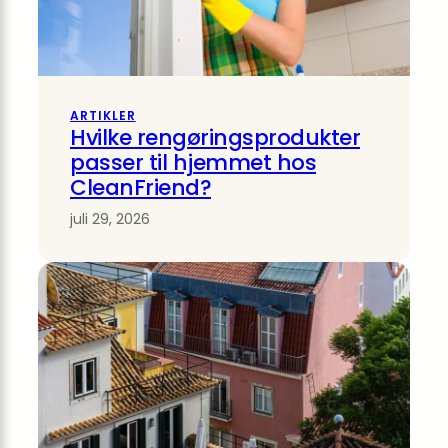
ARTIKLER
Hvilke rengøringsprodukter
passer til hjemmet hos
CleanFriend?
juli 29, 2026