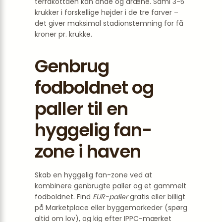
terrakottaen kan ånde og dræne. Saml 3-5
krukker i forskellige højder i de tre farver –
det giver maksimal stadionstemning for få
kroner pr. krukke.
Genbrug
fodboldnet og
paller til en
hyggelig fan-
zone i haven
Skab en hyggelig fan-zone ved at
kombinere genbrugte paller og et gammelt
fodboldnet. Find
EUR-paller
gratis eller billigt
på Marketplace eller byggemarkeder (spørg
altid om lov), og kig efter IPPC-mærket