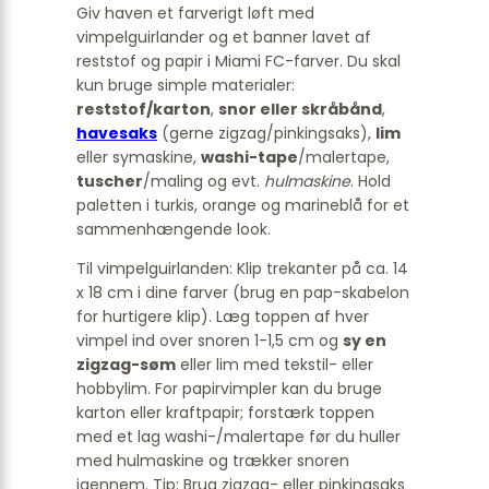
Giv haven et farverigt løft med
vimpelguirlander og et banner lavet af
reststof og papir i Miami FC-farver. Du skal
kun bruge simple materialer:
reststof/karton
,
snor eller skråbånd
,
havesaks
(gerne zigzag/pinkingsaks),
lim
eller symaskine,
washi-tape
/malertape,
tuscher
/maling og evt.
hulmaskine
. Hold
paletten i turkis, orange og marineblå for et
sammenhængende look.
Til vimpelguirlanden: Klip trekanter på ca. 14
x 18 cm i dine farver (brug en pap-skabelon
for hurtigere klip). Læg toppen af hver
vimpel ind over snoren 1-1,5 cm og
sy en
zigzag-søm
eller lim med tekstil- eller
hobbylim. For papirvimpler kan du bruge
karton eller kraftpapir; forstærk toppen
med et lag washi-/malertape før du huller
med hulmaskine og trækker snoren
igennem. Tip: Brug zigzag- eller pinkingsaks