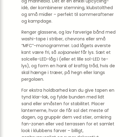
og marineblå. Det er en enkel upcycling-
idé, der kombinerer stemning, klubstolthed
og små midler – perfekt til sommeraftener
og kampdage.
Rengør glassene, og lav farverige bånd med
washi-tape i striber, chevrons eller små
“MFC”-monogrammer. Lad lågets øverste
kant være fri, så
solpanelet
får lys. Sæt et
solcelle-LED-låg i (eller et lille sol-LED te-
lys), og form en hank af kraftig tråd, hvis de
skal hænge i træer, på hegn eller langs
pergolaen.
For ekstra holdbarhed kan du give tapen en
tynd klar-lak, og fylde bunden med lidt
sand eller småsten for stabilitet. Placer
lanternerne, hvor de får sol det meste af
dagen, og gruppér dem ved stier, omkring
fan-zonen eller ved terrassen for et samlet
look i klubbens farver – billigt,