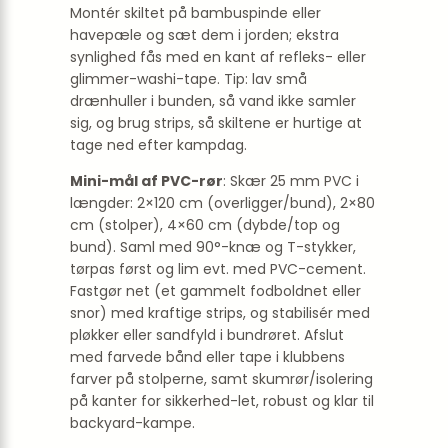
Montér skiltet på bambuspinde eller
havepæle og sæt dem i jorden; ekstra
synlighed fås med en kant af refleks- eller
glimmer-washi-tape. Tip: lav små
drænhuller i bunden, så vand ikke samler
sig, og brug strips, så skiltene er hurtige at
tage ned efter kampdag.
Mini-mål af PVC-rør
: Skær 25 mm PVC i
længder: 2×120 cm (overligger/bund), 2×80
cm (stolper), 4×60 cm (dybde/top og
bund). Saml med 90°-knæ og T-stykker,
tørpas først og lim evt. med PVC-cement.
Fastgør net (et gammelt fodboldnet eller
snor) med kraftige strips, og stabilisér med
pløkker eller sandfyld i bundrøret. Afslut
med farvede bånd eller tape i klubbens
farver på stolperne, samt skumrør/isolering
på kanter for sikkerhed-let, robust og klar til
backyard-kampe.