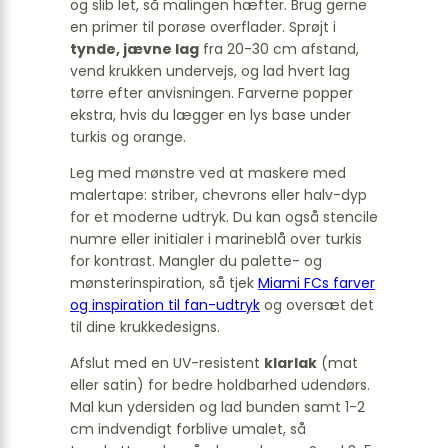
og slib let, så malingen hæfter. Brug gerne
en primer til porøse overflader. Sprøjt i
tynde, jævne lag
fra 20-30 cm afstand,
vend krukken undervejs, og lad hvert lag
tørre efter anvisningen. Farverne popper
ekstra, hvis du lægger en lys base under
turkis og orange.
Leg med mønstre ved at maskere med
malertape: striber, chevrons eller halv-dyp
for et moderne udtryk. Du kan også stencile
numre eller initialer i marineblå over turkis
for kontrast. Mangler du palette- og
mønsterinspiration, så tjek
Miami FCs farver
og inspiration til fan-udtryk
og oversæt det
til dine krukkedesigns.
Afslut med en UV-resistent
klarlak
(mat
eller satin) for bedre holdbarhed udendørs.
Mal kun ydersiden og lad bunden samt 1-2
cm indvendigt forblive umalet, så