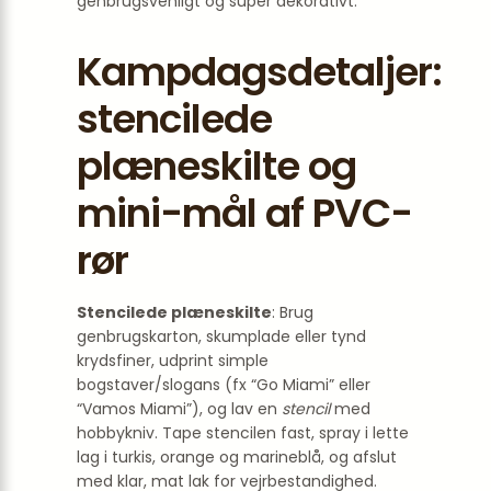
genbrugsvenligt og super dekorativt.
Kampdagsdetaljer:
stencilede
plæneskilte og
mini-mål af PVC-
rør
Stencilede plæneskilte
: Brug
genbrugskarton, skumplade eller tynd
krydsfiner, udprint simple
bogstaver/slogans (fx “Go Miami” eller
“Vamos Miami”), og lav en
stencil
med
hobbykniv. Tape stencilen fast, spray i lette
lag i turkis, orange og marineblå, og afslut
med klar, mat lak for vejrbestandighed.