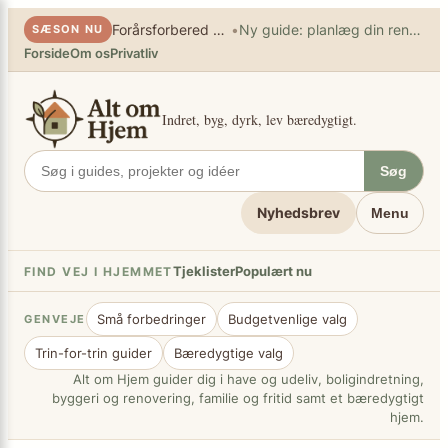
×
Spring
•
Forårsforbered haven
Ny guide: planlæg din renovering
SÆSON NU
til
Forside
Om os
Privatliv
indhold
Indret, byg, dyrk, lev bæredygtigt.
Søg
Nyhedsbrev
Menu
Tjeklister
Populært nu
FIND VEJ I HJEMMET
Små forbedringer
Budgetvenlige valg
GENVEJE
Trin-for-trin guider
Bæredygtige valg
Alt om Hjem guider dig i have og udeliv, boligindretning,
byggeri og renovering, familie og fritid samt et bæredygtigt
hjem.