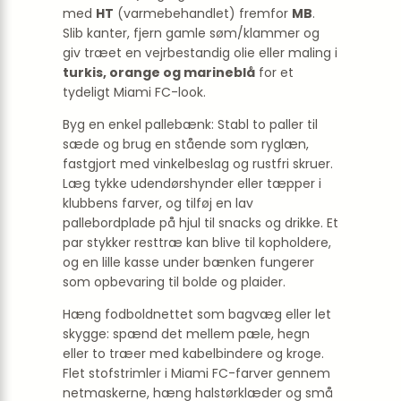
med
HT
(varmebehandlet) fremfor
MB
.
Slib kanter, fjern gamle søm/klammer og
giv træet en vejrbestandig olie eller maling i
turkis, orange og marineblå
for et
tydeligt Miami FC-look.
Byg en enkel pallebænk: Stabl to paller til
sæde og brug en stående som ryglæn,
fastgjort med vinkelbeslag og rustfri skruer.
Læg tykke udendørshynder eller tæpper i
klubbens farver, og tilføj en lav
pallebordplade på hjul til snacks og drikke. Et
par stykker resttræ kan blive til kopholdere,
og en lille kasse under bænken fungerer
som opbevaring til bolde og plaider.
Hæng fodboldnettet som bagvæg eller let
skygge: spænd det mellem pæle, hegn
eller to træer med kabelbindere og kroge.
Flet stofstrimler i Miami FC-farver gennem
netmaskerne, hæng halstørklæder og små